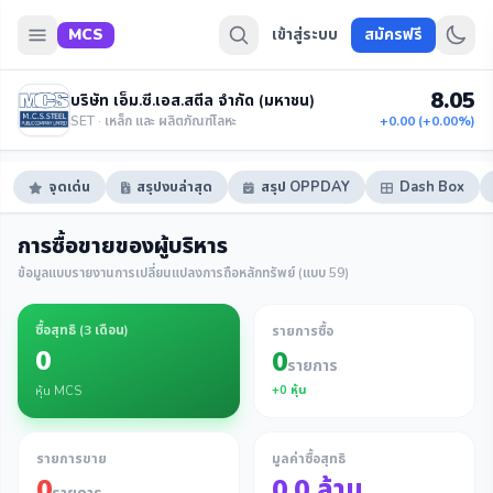
MCS
เข้าสู่ระบบ
สมัครฟรี
8.05
บริษัท เอ็ม.ซี.เอส.สตีล จำกัด (มหาชน)
SET · เหล็ก และ ผลิตภัณฑ์โลหะ
+0.00 (+0.00%)
จุดเด่น
สรุปงบล่าสุด
สรุป OPPDAY
Dash Box
การซื้อขายของผู้บริหาร
ข้อมูลแบบรายงานการเปลี่ยนแปลงการถือหลักทรัพย์ (แบบ 59)
ซื้อสุทธิ (
3 เดือน
)
รายการซื้อ
0
0
รายการ
+
0
หุ้น
หุ้น MCS
รายการขาย
มูลค่าซื้อสุทธิ
0
0.0
ล้าน