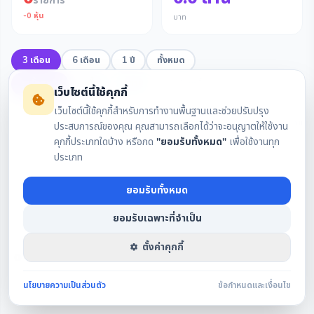
รายการ
-
0
หุ้น
บาท
3 เดือน
6 เดือน
1 ปี
ทั้งหมด
ทั้งหมด
ซื้อ
ขาย
เว็บไซต์นี้ใช้คุกกี้
เว็บไซต์นี้ใช้คุกกี้สำหรับการทำงานพื้นฐานและช่วยปรับปรุง
วันที่ทำรายการ
แบบ
จำนวนหุ้น
ราคา
ชื่อผู้รายงาน
ตำแหน่
ประสบการณ์ของคุณ คุณสามารถเลือกได้ว่าจะอนุญาตให้ใช้งาน
คุกกี้ประเภทใดบ้าง หรือกด
"ยอมรับทั้งหมด"
เพื่อใช้งานทุก
ประเภท
ไม่พบรายการในช่วงที่เลือก
ยอมรับทั้งหมด
ยอมรับเฉพาะที่จำเป็น
ตั้งค่าคุกกี้
รายงานตามมาตรา 59 แห่ง พ.ร.บ. หลักทรัพย์ฯ · ข้อมูลอ้างอิงจากสำนักงาน ก.ล.ต.
นโยบายความเป็นส่วนตัว
ข้อกำหนดและเงื่อนไข