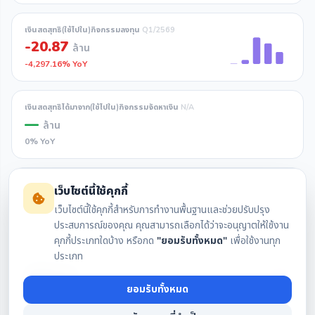
เงินสดสุทธิ(ใช้ไปใน)กิจกรรมลงทุน
Q1/2569
-20.87
ล้าน
-4,297.16% YoY
เงินสดสุทธิได้มาจาก(ใช้ไปใน)กิจกรรมจัดหาเงิน
N/A
—
ล้าน
0% YoY
เงินสดและรายการเทียบเท่าเงินสดเพิ่มขึ้น(ลดลง) (สุทธิ)
N/A
เว็บไซต์นี้ใช้คุกกี้
—
ล้าน
เว็บไซต์นี้ใช้คุกกี้สำหรับการทำงานพื้นฐานและช่วยปรับปรุง
0% YoY
ประสบการณ์ของคุณ คุณสามารถเลือกได้ว่าจะอนุญาตให้ใช้งาน
คุกกี้ประเภทใดบ้าง หรือกด
"ยอมรับทั้งหมด"
เพื่อใช้งานทุก
ประเภท
เงินสดและรายการเทียบเท่าเงินสดคงเหลือต้นงวด
Q1/2569
109.14
ล้าน
ยอมรับทั้งหมด
+44.97% YoY