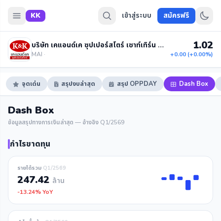
KK
เข้าสู่ระบบ
สมัครฟรี
1.02
บริษัท เคแอนด์เค ซุปเปอร์สโตร์ เซาท์เทิร์น จำกัด (มหาชน)
MAI ·
+0.00 (+0.00%)
จุดเด่น
สรุปงบล่าสุด
สรุป OPPDAY
Dash Box
Dash Box
ข้อมูลสรุปทางการเงินล่าสุด — อ้างอิง Q1/2569
กำไรขาดทุน
รายได้รวม
Q1/2569
247.42
ล้าน
-13.24% YoY