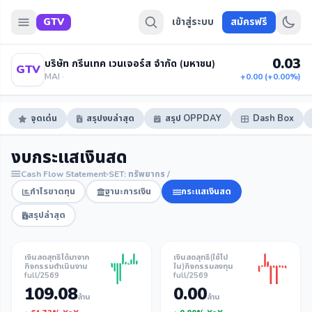
GTV
เข้าสู่ระบบ
สมัครฟรี
0.03
บริษัท กรีนเทค เวนเจอร์ส จำกัด (มหาชน)
GTV
MAI ·
+0.00 (+0.00%)
จุดเด่น
สรุปงบล่าสุด
สรุป OPPDAY
Dash Box
งบกระแสเงินสด
Cash Flow Statement
SET: ทรัพยากร /
กำไรขาดทุน
ฐานะการเงิน
กระแสเงินสด
สรุปล่าสุด
เงินสดสุทธิได้มาจาก
เงินสดสุทธิ(ใช้ไป
กิจกรรมดำเนินงาน
ใน)กิจกรรมลงทุน
full/2569
full/2569
109.08
0.00
ล้าน
ล้าน