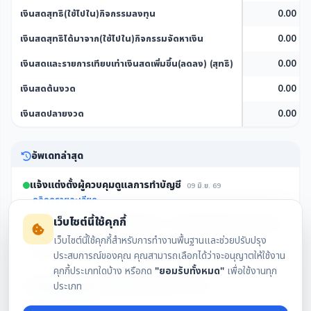
เงินสดสุทธิ(ใช้ไปใน)กิจกรรมลงทุน
0.00
เงินสดสุทธิได้มาจาก(ใช้ไปใน)กิจกรรมจัดหาเงิน
0.00
เงินสดและรายการเทียบเท่าเงินสดเพิ่มขึ้น(ลดลง) (สุทธิ)
0.00
เงินสดต้นงวด
0.00
เงินสดปลายงวด
0.00
อัพเดทล่าสุด
แจ้งแต่งตั้งผู้ควบคุมดูแลการทำบัญชี
09 มิ.ย. 69
คลิกดูรายละเอียด
เว็บไซต์นี้ใช้คุกกี้
GTV ปิดฉาก “เหมืองคริปโตลาว” หลังบริษัทย่อยจดทะเบียน
เลิกกิจการ
05 มิ.ย. 69
เว็บไซต์นี้ใช้คุกกี้สำหรับการทำงานพื้นฐานและช่วยปรับปรุง
ผู้สื่อข่าวรายงานว่า วันนี้ (5 มิ.ย. 69) บริษัท กรีนเทค เวนเจอร์ส จำกัด (มหาชน)
ประสบการณ์ของคุณ คุณสามารถเลือกได้ว่าจะอนุญาตให้ใช้งาน
หรือ GTV แจ้งผ่านตลาดหลักทรัพย์แห่งประเทศไทย (ตลท.) ถึงความคืบหน้าการ
คุกกี้ประเภทใดบ้าง หรือกด
"ยอมรับทั้งหมด"
เพื่อใช้งานทุก
ยุติการลงทุนในธุรกิจสินทรัพย...
คลิกดูรายละเอียด
แจ้งเลิกบริษัทของบริษัทย่อยในต่างประเทศ
ประเภท
05 มิ.ย. 69
คลิกดูรายละเอียด