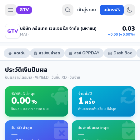
GTV
เข้าสู่ระบบ
สมัครฟรี
0.03
บริษัท กรีนเทค เวนเจอร์ส จำกัด (มหาชน)
GTV
MAI ·
+0.00 (+0.00%)
จุดเด่น
สรุปงบล่าสุด
สรุป OPPDAY
Dash Box
ประวัติเงินปันผล
ปันผลรายไตรมาส · %YIELD · วันขึ้น XD · วันจ่าย
%YIELD ล่าสุด
จ่ายต่อปี
0.00
1
%
ครั้ง
ปันผล 0.00 บาท / ราคา 0.03
คำนวณจากค่าเฉลี่ย 3 ปีล่าสุด
วัน XD ล่าสุด
วันจ่ายปันผลล่าสุด
—
—