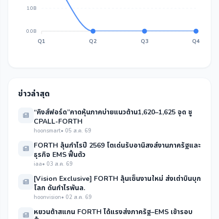
1.0B
0.0B
Q1
Q2
Q3
Q4
ข่าวล่าสุด
“คิงส์ฟอร์ด”คาดหุ้นภาคบ่ายแนวต้าน1,620–1,625 จุด ชู
CPALL-FORTH
hoonsmart
• 05 ส.ค. 69
FORTH ลุ้นกำไรปี 2569 โตเด่นรับอานิสงส์งานภาครัฐและ
ธุรกิจ EMS ฟื้นตัว
iaa
• 03 ส.ค. 69
[Vision Exclusive] FORTH ลุ้นเซ็นงานใหม่ ส่งเต่าบินบุก
โลก ดันกำไรพันล.
hoonvision
• 02 ส.ค. 69
หยวนต้าสแกน FORTH ได้แรงส่งภาครัฐ–EMS เข้ารอบ