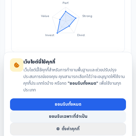
Perf.
Value
Strong
Invest
Divid.
เว็บไซต์นี้ใช้คุกกี้
เว็บไซต์นี้ใช้คุกกี้สำหรับการทำงานพื้นฐานและช่วยปรับปรุง
ประสบการณ์ของคุณ คุณสามารถเลือกได้ว่าจะอนุญาตให้ใช้งาน
คุกกี้ประเภทใดบ้าง หรือกด
"ยอมรับทั้งหมด"
เพื่อใช้งานทุก
สรุปงบล่าสุด
กราฟราคา
ประเภท
ยอมรับทั้งหมด
เงินปันผล
IAA Consensus
ยอมรับเฉพาะที่จำเป็น
ตั้งค่าคุกกี้