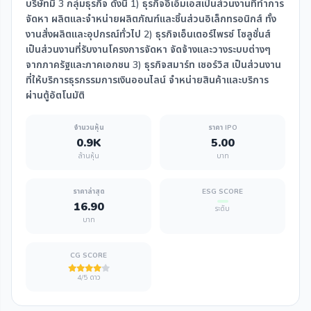
บริษัทมี 3 กลุ่มธุรกิจ ดังนี้ 1) ธุรกิจอีเอ็มเอสเป็นส่วนงานที่ทำการ
จัดหา ผลิตและจำหน่ายผลิตภัณฑ์และชิ้นส่วนอิเล็กทรอนิกส์ ทั้ง
งานสั่งผลิตและอุปกรณ์ทั่วไป 2) ธุรกิจเอ็นเตอร์ไพรซ์ โซลูชั่นส์
เป็นส่วนงานที่รับงานโครงการจัดหา จัดจ้างและวางระบบต่างๆ
จากภาครัฐและภาคเอกชน 3) ธุรกิจสมาร์ท เซอร์วิส เป็นส่วนงาน
ที่ให้บริการธุรกรรมการเงินออนไลน์ จำหน่ายสินค้าและบริการ
ผ่านตู้อัตโนมัติ
จำนวนหุ้น
ราคา IPO
0.9K
5.00
ล้านหุ้น
บาท
ราคาล่าสุด
ESG SCORE
16.90
ระดับ
บาท
CG SCORE
4/5 ดาว