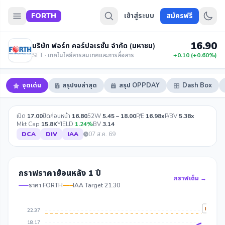
FORTH
เข้าสู่ระบบ
สมัครฟรี
16.90
บริษัท ฟอร์ท คอร์ปอเรชั่น จำกัด (มหาชน)
SET · เทคโนโลยีสารสนเทศและการสื่อสาร
+0.10 (+0.60%)
จุดเด่น
สรุปงบล่าสุด
สรุป OPPDAY
Dash Box
เปิด
17.00
ปิดก่อนหน้า
16.80
52W
5.45 – 18.00
P/E
16.98x
P/BV
5.38x
Mkt Cap
15.8K
YIELD
1.24%
BV
3.14
DCA
DIV
IAA
07 ส.ค. 69
กราฟราคาย้อนหลัง 1 ปี
กราฟเต็ม →
ราคา FORTH
IAA Target 21.30
IAA Tar
22.37
18.17