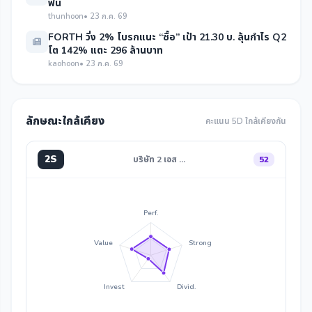
ฟื้น
thunhoon
• 23 ก.ค. 69
FORTH วิ่ง 2% โบรกแนะ “ซื้อ” เป้า 21.30 บ. ลุ้นกำไร Q2
โต 142% แตะ 296 ล้านบาท
kaohoon
• 23 ก.ค. 69
ลักษณะใกล้เคียง
คะแนน 5D ใกล้เคียงกัน
2S
บริษัท 2 เอส …
52
Perf.
Value
Strong
Invest
Divid.