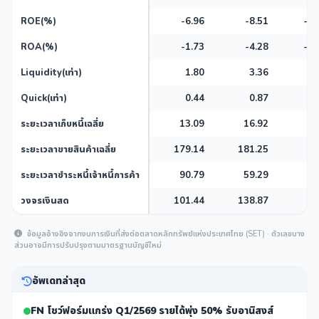
ROE(%)
-6.96
-8.51
-20
ROA(%)
-1.73
-4.28
-21
Liquidity(เท่า)
1.80
3.36
6
Quick(เท่า)
0.44
0.87
2
ระยะเวลาเก็บหนี้เฉลี่ย
13.09
16.92
0
ระยะเวลาขายสินค้าเฉลี่ย
179.14
181.25
0
ระยะเวลาชำระหนี้เจ้าหนี้การค้า
90.79
59.29
0
วงจรเงินสด
101.44
138.87
0
ข้อมูลอ้างอิงจากงบการเงินที่ส่งต่อตลาดหลักทรัพย์แห่งประเทศไทย (SET) · ตัวเลขบาง
ส่วนอาจมีการปรับปรุงตามมาตรฐานบัญชีใหม่
อัพเดทล่าสุด
FN โชว์ฟอร์มแกร่ง Q1/2569 รายได้พุ่ง 50% รับอานิสงส์