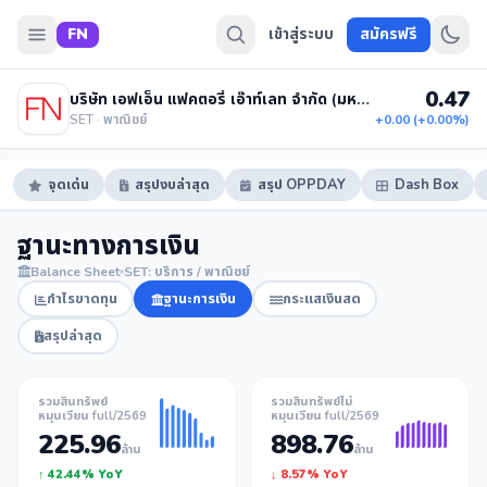
FN
เข้าสู่ระบบ
สมัครฟรี
0.47
บริษัท เอฟเอ็น แฟคตอรี่ เอ๊าท์เลท จำกัด (มหาชน)
SET · พาณิชย์
+0.00 (+0.00%)
จุดเด่น
สรุปงบล่าสุด
สรุป OPPDAY
Dash Box
ฐานะทางการเงิน
Balance Sheet
SET: บริการ / พาณิชย์
กำไรขาดทุน
ฐานะการเงิน
กระแสเงินสด
สรุปล่าสุด
รวมสินทรัพย์
รวมสินทรัพย์ไม่
หมุนเวียน full/2569
หมุนเวียน full/2569
225.96
898.76
ล้าน
ล้าน
↑ 42.44% YoY
↓ 8.57% YoY