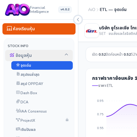
Financial
AiO
ETL — จุดเด่น
v4.0.2
Intelligence
บริษัท ยูโรเอเชีย โท
ห้องเรียนหุ้น
SET · ขนส่งและโลจิสติกส
STOCK INFO
เปิด
0.52
ปิดก่อนหน้า
0.52
52
ข้อมูลหุ้น
จุดเด่น
สรุปงบล่าสุด
กราฟราคาย้อนหลัง 1
สรุป OPPDAY
ราคา ETL
Dash Box
0.95
DCA
IAA Consensus
0.75
ProjectX
0.55
เงินปันผล