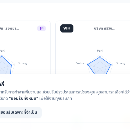
VIH
ษัท โรงพยา…
84
บริษัท ศรีวิช…
Perf.
Perf.
Strong
Value
Strong
Divid.
Invest
Divid.
กี้
ุกกี้สำหรับการทำงานพื้นฐานและช่วยปรับปรุงประสบการณ์ของคุณ คุณสามารถเลือกได้ว่าจ
รือกด
"ยอมรับทั้งหมด"
เพื่อใช้งานทุกประเภท
ยอมรับเฉพาะที่จำเป็น
กราฟราคา
เงินปันผล
IAA Con