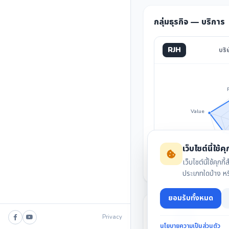
กลุ่มธุรกิจ — บริการ
RJH
บริ
Value
Invest
เว็บไซต์นี้ใช้คุก
เว็บไซต์นี้ใช้ค
ประเภทใดบ้าง ห
ยอมรับทั้งหมด
Privacy
นโยบายความเป็นส่วนตัว
สรุปงบล่าสุด