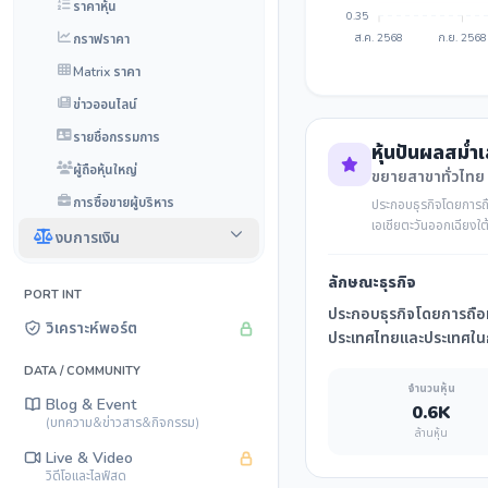
ราคาหุ้น
0.35
กราฟราคา
ส.ค. 2568
ก.ย. 2568
Matrix ราคา
ข่าวออนไลน์
รายชื่อกรรมการ
หุ้นปันผลสม่ำ
ผู้ถือหุ้นใหญ่
ขยายสาขาทั่วไทย
การซื้อขายผู้บริหาร
ประกอบธุรกิจโดยการถื
เอเชียตะวันออกเฉียงใ
งบการเงิน
ลักษณะธุรกิจ
PORT INT
ประกอบธุรกิจโดยการถือหุ
วิเคราะห์พอร์ต
ประเทศไทยและประเทศในกล
DATA / COMMUNITY
จำนวนหุ้น
Blog & Event
0.6K
(บทความ&ข่าวสาร&กิจกรรม)
ล้านหุ้น
Live & Video
วิดีโอและไลฟ์สด