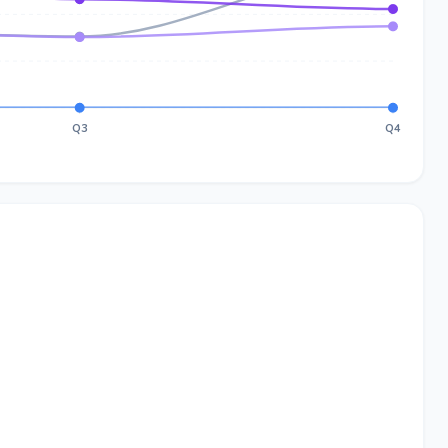
Q3
Q4