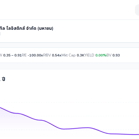
เทิล โลจิสติกส์ จำกัด (มหาชน)
์
W
0.35 – 0.91
P/E
-100.00x
P/BV
0.54x
Mkt Cap
0.3K
YIELD
0.00%
BV
0.93
 ปี