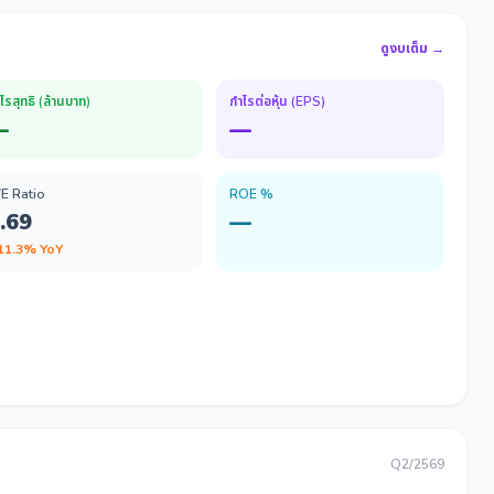
ดูงบเต็ม →
ไรสุทธิ (ล้านบาท)
กำไรต่อหุ้น (EPS)
—
—
/E Ratio
ROE %
.69
—
 11.3% YoY
Q2/2569