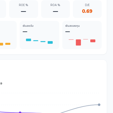
ROE %
ROA %
D/E
—
—
0.69
เงินสดรับ
เงินสดลงทุน
—
—
69