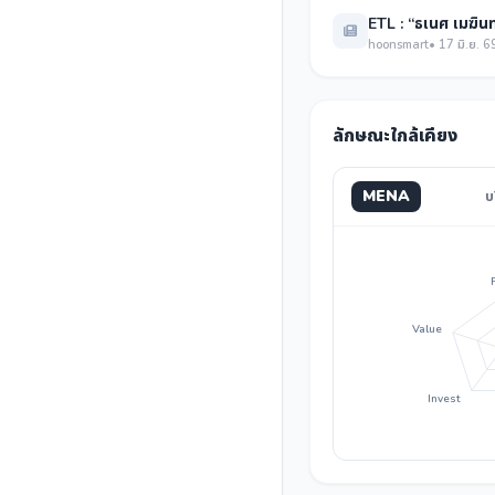
ETL : “ธเนศ เมฆินท
hoonsmart
• 17 มิ.ย. 6
ลักษณะใกล้เคียง
MENA
บ
Value
Invest