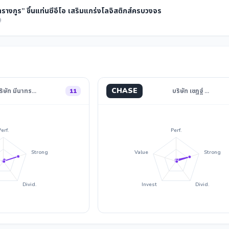
รางกูร” ขึ้นแท่นซีอีโอ เสริมแกร่งโลจิสติกส์ครบวงจร
9
CHASE
ริษัท มีนาทร…
11
บริษัท เชฎฐ์ …
Perf.
Perf.
Strong
Value
Strong
Divid.
Invest
Divid.