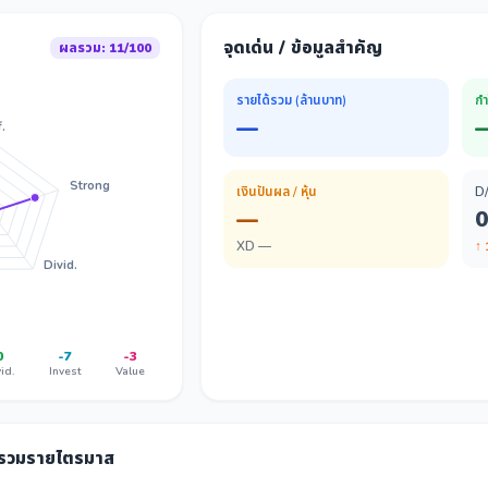
จุดเด่น / ข้อมูลสำคัญ
ผลรวม: 11/100
รายได้รวม (ล้านบาท)
กำ
—
.
Strong
เงินปันผล / หุ้น
D
—
0
XD —
↑
Divid.
0
-7
-3
id.
Invest
Value
ลรวมรายไตรมาส