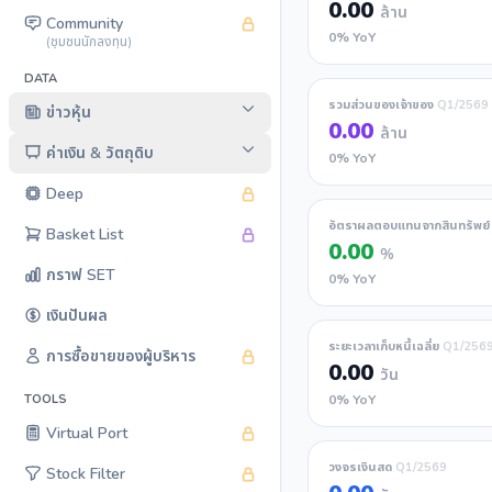
0.00
ล้าน
Community
0% YoY
(ชุมชนนักลงทุน)
DATA
รวมส่วนของเจ้าของ
Q1/2569
ข่าวหุ้น
0.00
ล้าน
ค่าเงิน & วัตถุดิบ
0% YoY
Deep
อัตราผลตอบแทนจากสินทรัพย
Basket List
0.00
%
กราฟ SET
0% YoY
เงินปันผล
ระยะเวลาเก็บหนี้เฉลี่ย
Q1/256
การซื้อขายของผู้บริหาร
0.00
วัน
0% YoY
TOOLS
Virtual Port
วงจรเงินสด
Q1/2569
Stock Filter