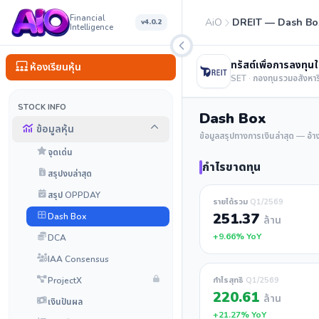
Financial
AiO
DREIT — Dash Bo
v4.0.2
Intelligence
ทรัสต์เพื่อการลงทุนใ
ห้องเรียนหุ้น
SET · กองทุนรวมอสังหาร
STOCK INFO
Dash Box
ข้อมูลหุ้น
ข้อมูลสรุปทางการเงินล่าสุด — อ้
จุดเด่น
กำไรขาดทุน
สรุปงบล่าสุด
สรุป OPPDAY
รายได้รวม
Q1/2569
251.37
Dash Box
ล้าน
+9.66% YoY
DCA
IAA Consensus
ProjectX
กำไรสุทธิ
Q1/2569
220.61
ล้าน
เงินปันผล
+21.27% YoY