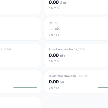
0.00
ล้าน
0% YoY
D/E
N/A
—
เท่า
0% YoY
์
Q1/2569
อัตราส่วนสภาพคล่อง
Q1/2569
0.00
เท่า
0% YoY
9
ระยะเวลาขายสินค้าเฉลี่ย
Q1/2569
0.00
วัน
0% YoY