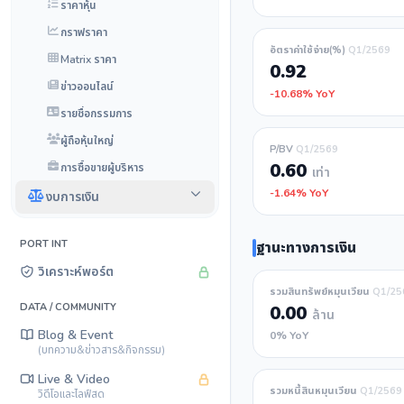
ราคาหุ้น
กราฟราคา
อัตราค่าใช้จ่าย(%)
Q1/2569
Matrix ราคา
0.92
ข่าวออนไลน์
-10.68% YoY
รายชื่อกรรมการ
ผู้ถือหุ้นใหญ่
P/BV
Q1/2569
0.60
การซื้อขายผู้บริหาร
เท่า
-1.64% YoY
งบการเงิน
PORT INT
ฐานะทางการเงิน
วิเคราะห์พอร์ต
รวมสินทรัพย์หมุนเวียน
Q1/25
DATA / COMMUNITY
0.00
ล้าน
Blog & Event
0% YoY
(บทความ&ข่าวสาร&กิจกรรม)
Live & Video
รวมหนี้สินหมุนเวียน
Q1/2569
วิดีโอและไลฟ์สด