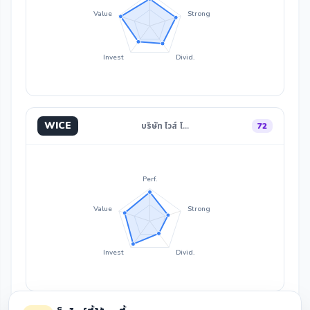
Value
Strong
Invest
Divid.
WICE
บริษัท ไวส์ โ…
72
Perf.
Value
Strong
Invest
Divid.