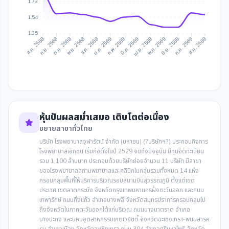
1.73
1.54
1.35
ก.ย. 2568
ต.ค. 2568
ธ.ค. 2568
ม.ค. 2569
มี.ค. 2569
เม.ย. 2569
มิ.ย. 2569
ก.ค. 2569
ส.ค. 2568
พ.ย. 2568
ก.พ. 2569
พ.ค. 2569
ส.ค. 2569
หุ้นปันผลสม่ำเสมอ เติบโตต่อเนื่อง
ขยายสาขาทั่วไทย
บริษัท โรงพยาบาลจุฬารัตน์ จำกัด (มหาชน) (?บริษัทฯ?) ประกอบกิจการ
โรงพยาบาลเอกชน เริ่มก่อตั้งในปี 2529 จนถึงปัจจุบัน มีทุนจดทะเบียน
รวม 1,100 ล้านบาท ประกอบด้วยบริษัทย่อยจำนวน 11 บริษัท มีสาขา
ของโรงพยาบาลสถานพยาบาลและคลินิกในกลุ่มรวมทั้งหมด 14 แห่ง
ครอบคลุมพื้นที่ให้บริการบริเวณรอบสนามบินสุวรรณภูมิ ตั้งแต่เขต
ประเวศ เขตลาดกระบัง จังหวัดกรุงเทพมหานครฝั่งตะวันออก และถนน
เทพารักษ์ ถนนกิ่งแก้ว อำเภอบางพลี จังหวัดสมุทรปราการครอบคลุมไป
ถึงจังหวัดในภาคตะวันออกได้แก่บริเวณ ถนนบางนาตราด อำเภอ
บางปะกง และนิคมอุตสาหกรรมเกตเวย์ซิตี้ จังหวัดฉะเชิงเทรา-พนนสารค