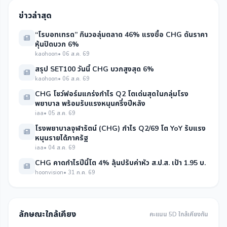
ข่าวล่าสุด
“โรบอทเทรด” กินวอลุ่มตลาด 46% แรงซื้อ CHG ดันราคา
หุ้นปิดบวก 6%
kaohoon
• 06 ส.ค. 69
สรุป SET100 วันนี้ CHG บวกสูงสุด 6%
kaohoon
• 06 ส.ค. 69
CHG โชว์ฟอร์มแกร่งกำไร Q2 โตเด่นสุดในกลุ่มโรง
พยาบาล พร้อมรับแรงหนุนครึ่งปีหลัง
iaa
• 05 ส.ค. 69
โรงพยาบาลจุฬารัตน์ (CHG) กำไร Q2/69 โต YoY รับแรง
หนุนรายได้ภาครัฐ
iaa
• 04 ส.ค. 69
CHG คาดกำไรปีนี้โต 4% ลุ้นปรับค่าหัว ส.ป.ส. เป้า 1.95 บ.
hoonvision
• 31 ก.ค. 69
ลักษณะใกล้เคียง
คะแนน 5D ใกล้เคียงกัน