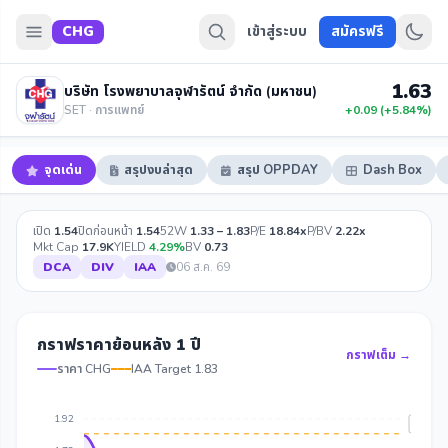
CHG
เข้าสู่ระบบ
สมัครฟรี
1.63
บริษัท โรงพยาบาลจุฬารัตน์ จำกัด (มหาชน)
SET · การแพทย์
+0.09 (+5.84%)
จุดเด่น
สรุปงบล่าสุด
สรุป OPPDAY
Dash Box
เปิด
1.54
ปิดก่อนหน้า
1.54
52W
1.33 – 1.83
P/E
18.84x
P/BV
2.22x
Mkt Cap
17.9K
YIELD
4.29%
BV
0.73
DCA
DIV
IAA
06 ส.ค. 69
กราฟราคาย้อนหลัง 1 ปี
กราฟเต็ม →
ราคา CHG
IAA Target 1.83
1.92
IAA Ta