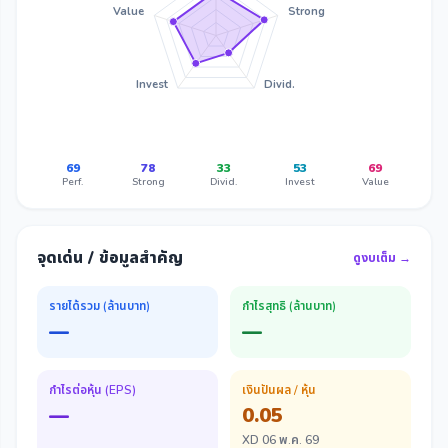
Value
Strong
Invest
Divid.
69
78
33
53
69
Perf.
Strong
Divid.
Invest
Value
จุดเด่น / ข้อมูลสำคัญ
ดูงบเต็ม →
รายได้รวม (ล้านบาท)
กำไรสุทธิ (ล้านบาท)
—
—
กำไรต่อหุ้น (EPS)
เงินปันผล / หุ้น
—
0.05
XD 06 พ.ค. 69