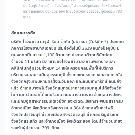
รม อำเภอเมือง จังหวัดฉะเชิงเทรา ถนน 304 อำเภอศรีมหาโพธิ จังหวัด
ปราจีนบุรี อำเภอเมือง จังหวัดชลบุรี อำเภออรัญประเทศ จังหวัดสระแก้ว
และอำเภอเมือง จังหวัดระยอง โดยมีจำนวนเตียงรองรับผู้ป่วยรวม 793
เตียง
ลักษณะธุรกิจ
บริษัท โรงพยาบาลจุฬารัตน์ จำกัด (มหาชน) (?บริษัทฯ?) ประกอบ
กิจการโรงพยาบาลเอกชน เริ่มก่อตั้งในปี 2529 จนถึงปัจจุบัน มี
ทุนจดทะเบียนรวม 1,100 ล้านบาท ประกอบด้วยบริษัทย่อย
จำนวน 11 บริษัท มีสาขาของโรงพยาบาลสถานพยาบาลและ
คลินิกในกลุ่มรวมทั้งหมด 14 แห่ง ครอบคลุมพื้นที่ให้บริการ
บริเวณรอบสนามบินสุวรรณภูมิ ตั้งแต่เขตประเวศ เขตลาดกระบัง
จังหวัดกรุงเทพมหานครฝั่งตะวันออก และถนนเทพารักษ์ ถนนกิ่ง
แก้ว อำเภอบางพลี จังหวัดสมุทรปราการครอบคลุมไปถึงจังหวัด
ในภาคตะวันออกได้แก่บริเวณ ถนนบางนาตราด อำเภอบางปะกง
และนิคมอุตสาหกรรมเกตเวย์ซิตี้ จังหวัดฉะเชิงเทรา-พนนสารครม
อำเภอเมือง จังหวัดฉะเชิงเทรา ถนน 304 อำเภอศรีมหาโพธิ
จังหวัดปราจีนบุรี อำเภอเมือง จังหวัดชลบุรี อำเภออรัญประเทศ
จังหวัดสระแก้ว และอำเภอเมือง จังหวัดระยอง โดยมีจำนวนเตียง
รองรับผู้ป่วยรวม 793 เตียง