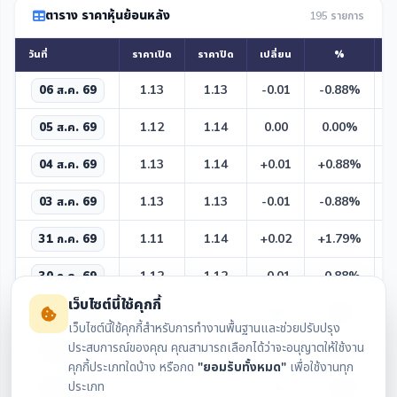
ตาราง ราคาหุ้นย้อนหลัง
195 รายการ
วันที่
ราคาเปิด
ราคาปิด
เปลี่ยน
%
สู
1
1.13
1.13
-0.01
-0.88%
06 ส.ค. 69
1
1.12
1.14
0.00
0.00%
05 ส.ค. 69
1
1.13
1.14
+0.01
+0.88%
04 ส.ค. 69
1
1.13
1.13
-0.01
-0.88%
03 ส.ค. 69
1
1.11
1.14
+0.02
+1.79%
31 ก.ค. 69
1
1.12
1.12
-0.01
-0.88%
30 ก.ค. 69
เว็บไซต์นี้ใช้คุกกี้
1
1.11
1.13
0.00
0.00%
27 ก.ค. 69
เว็บไซต์นี้ใช้คุกกี้สำหรับการทำงานพื้นฐานและช่วยปรับปรุง
ประสบการณ์ของคุณ คุณสามารถเลือกได้ว่าจะอนุญาตให้ใช้งาน
1
1.11
1.13
+0.01
+0.89%
24 ก.ค. 69
คุกกี้ประเภทใดบ้าง หรือกด
"ยอมรับทั้งหมด"
เพื่อใช้งานทุก
ประเภท
1
1.12
1.12
-0.01
-0.88%
23 ก.ค. 69