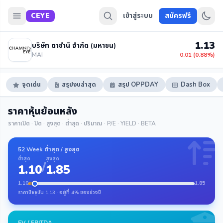
CEYE
เข้าสู่ระบบ
สมัครฟรี
1.13
บริษัท ตาชำนิ จำกัด (มหาชน)
MAI ·
0.01 (0.88%)
จุดเด่น
สรุปงบล่าสุด
สรุป OPPDAY
Dash Box
ราคาหุ้นย้อนหลัง
ราคาเปิด · ปิด · สูงสุด · ต่ำสุด · ปริมาณ · P/E · YIELD · BETA
52 Week ต่ำสุด / สูงสุด
ต่ำสุด
สูงสุด
/
1.10
1.85
1.10
1.85
ราคาปัจจุบัน 1.13 · อยู่ที่ 4% ของช่วงปี
EV / EBITDA