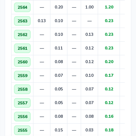
—
0.20
—
1.00
1.20
2564
▲ +0
0.13
0.10
—
—
0.23
2563
▲ +0
—
0.10
—
0.13
0.23
2562
▲ +0
—
0.11
—
0.12
0.23
2561
▲ +0
—
0.08
—
0.12
0.20
2560
▲ +0
—
0.07
—
0.10
0.17
2559
▲ +0
—
0.05
—
0.07
0.12
2558
▲ +0
—
0.05
—
0.07
0.12
2557
▼ -0
—
0.08
—
0.08
0.16
2556
▼ -0
—
0.15
—
0.03
0.18
2555
▼ -0