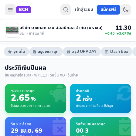
BCH
เข้าสู่ระบบ
สมัครฟรี
11.30
บริษัท บางกอก เชน ฮอสปิทอล จำกัด (มหาชน)
SET · การแพทย์
+0.40 (+3.67%)
จุดเด่น
สรุปงบล่าสุด
สรุป OPPDAY
Dash Box
ประวัติเงินปันผล
ปันผลรายไตรมาส · %YIELD · วันขึ้น XD · วันจ่าย
%YIELD ล่าสุด
จ่ายต่อปี
2.65
2
%
ครั้ง
ปันผล 0.30 บาท / ราคา 11.30
คำนวณจากค่าเฉลี่ย 3 ปีล่าสุด
วัน XD ล่าสุด
วันจ่ายปันผลล่าสุด
29 เม.ย. 69
00 3