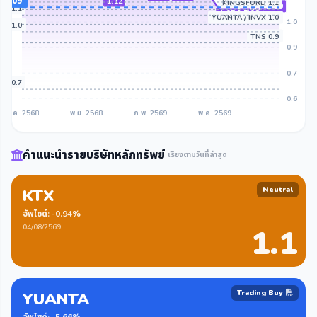
ย: 1.09
1.12
KINGSFORD 1.1
1.09
1.08
TX 1.1
1.05
YUANTA / INVX 1.0
1.0
KS 1.0
TNS 0.9
0.9
0.7
SS 0.7
0.6
ส.ค. 2568
พ.ย. 2568
ก.พ. 2569
พ.ค. 2569
คำแนะนำรายบริษัทหลักทรัพย์
เรียงตามวันที่ล่าสุด
Neutral
KTX
อัพไซด์: -0.94%
04/08/2569
1.1
Trading Buy
YUANTA