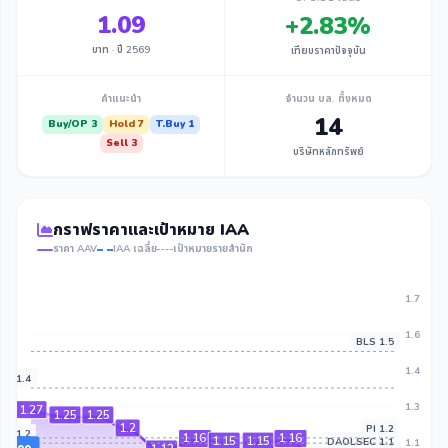
1.09
+2.83%
บาท · ปี 2569
เทียบราคาปัจจุบัน
คำแนะนำ
จำนวน บล. ทั้งหมด
14
Buy/OP 3
Hold 7
T.Buy 1
Sell 3
บริษัทหลักทรัพย์
กราฟราคาและเป้าหมาย IAA
ราคา AAV
IAA เฉลี่ย
เป้าหมายรายสำนัก
1.7
1.6
BLS 1.5
1.4
IA 1.4
1.3
1.27
1.25
1.25
1.2
PI 1.2
EX 1.2
1.16
1.16
1.15
1.15
DAOLSEC 1.1
1.1
KGI 1.1