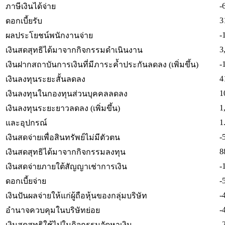
-
ภาษีเงินได้จ่าย
3
ดอกเบี้ยรับ
-
ผลประโยชน์พนักงานจ่าย
3
เงินสดสุทธิได้มาจากกิจกรรมดำเนินงาน
-
เงินฝากสถาบันการเงินที่มีภาระค้ำประกันลดลง (เพิ่มขึ้น)
4
เงินลงทุนระยะสั้นลดลง
1
เงินลงทุนในกองทุนส่วนบุคคลลดลง
1
เงินลงทุนระยะยาวลดลง (เพิ่มขึ้น)
1
และอุปกรณ์
-
เงินสดจ่ายเพื่อสินทรัพย์ไม่มีตัวตน
8
เงินสดสุทธิได้มาจากกิจกรรมลงทุน
-
เงินสดจ่ายภายใต้สัญญาเช่าการเงิน
-
ดอกเบี้ยจ่าย
-
เงินปันผลจ่ายให้แก่ผู้ถือหุ้นของกลุ่มบริษัท
-
อำนาจควบคุมในบริษัทย่อย
-
เงินสดสุทธิใช้ไปในกิจกรรมจัดหาเงิน