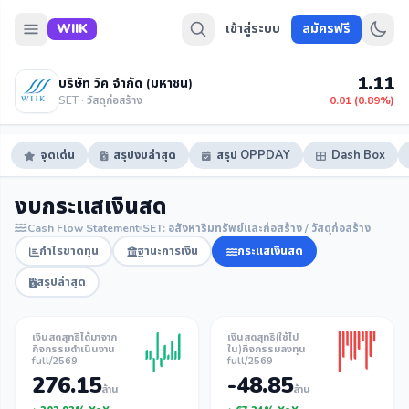
WIIK
เข้าสู่ระบบ
สมัครฟรี
1.11
บริษัท วิค จำกัด (มหาชน)
SET · วัสดุก่อสร้าง
0.01 (0.89%)
จุดเด่น
สรุปงบล่าสุด
สรุป OPPDAY
Dash Box
งบกระแสเงินสด
Cash Flow Statement
SET: อสังหาริมทรัพย์และก่อสร้าง / วัสดุก่อสร้าง
กำไรขาดทุน
ฐานะการเงิน
กระแสเงินสด
สรุปล่าสุด
เงินสดสุทธิได้มาจาก
เงินสดสุทธิ(ใช้ไป
กิจกรรมดำเนินงาน
ใน)กิจกรรมลงทุน
full/2569
full/2569
276.15
-48.85
ล้าน
ล้าน