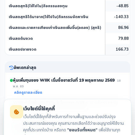
เงินสดสุทธิ(ใช้ไปใน)กิจกรรมลงทุน
-48.85
เงินสดสุทธิได้มาจาก(ใช้ไปใน)กิจกรรมจัดหาเงิน
-140.33
เงินสดและรายการเทียบเท่าเงินสดเพิ่มขึ้น(ลดลง) (สุทธิ)
86.96
เงินสดต้นงวด
79.88
เงินสดปลายงวด
166.73
อัพเดทล่าสุด
หุ้นเพิ่มทุนของ WIIK เริ่มซื้อขายวันที่ 19 พฤษภาคม 2569
18
พ.ค. 69
คลิกดูรายละเอียด
WIIK กำไรพุ่ง 89.71% ในไตรมาส 1/69 ทะยานรับแรงหนุน
เว็บไซต์นี้ใช้คุกกี้
จากธุรกิจท่อ PE และบริหารจัดการต้นทุน
13 พ.ค. 69
คลิกดูรายละเอียด
เว็บไซต์นี้ใช้คุกกี้สำหรับการทำงานพื้นฐานและช่วยปรับปรุง
ประสบการณ์ของคุณ คุณสามารถเลือกได้ว่าจะอนุญาตให้ใช้งาน
คำอธิบายและวิเคราะห์ของฝ่ายจัดการ ไตรมาสที่ 1 สิ้นสุดวันที่
คุกกี้ประเภทใดบ้าง หรือกด
"ยอมรับทั้งหมด"
เพื่อใช้งานทุก
31 มี.ค. 2569
13 พ.ค. 69