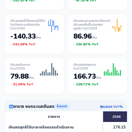
↑ 202.93% YoY
↑ 67.24% YoY
เงินสดสุทธิได้มาจาก(ใช้ไป
เงินสดและรายการเทียบเท่า
ใน)กิจกรรมจัดหาเงิน
เงินสดเพิ่มขึ้น(ลดลง)
full/2569
(สุทธิ) full/2569
-140.33
86.96
ล้าน
ล้าน
↓ 461.68% YoY
↑ 204.83% YoY
เงินสดต้นงวด
เงินสดปลายงวด
full/2569
full/2569
79.88
166.73
ล้าน
ล้าน
↓ 51.08% YoY
↑ 108.73% YoY
ตาราง งบกระแสเงินสด
แสดง YoY%
ล้านบาท
รายการ
2568
เงินสดสุทธิได้มาจากกิจกรรมดำเนินงาน
276.15