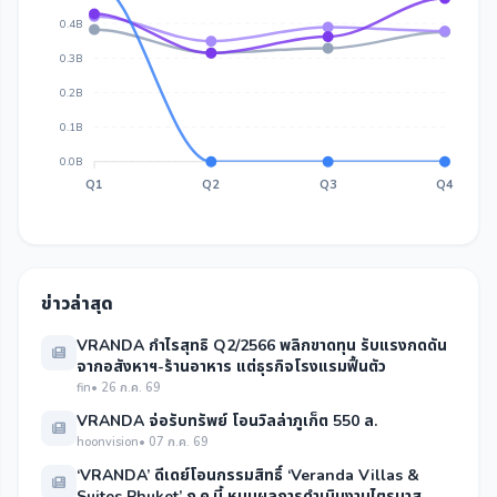
0.4B
0.3B
0.2B
0.1B
0.0B
Q1
Q2
Q3
Q4
ข่าวล่าสุด
VRANDA กำไรสุทธิ Q2/2566 พลิกขาดทุน รับแรงกดดัน
จากอสังหาฯ-ร้านอาหาร แต่ธุรกิจโรงแรมฟื้นตัว
fin
• 26 ก.ค. 69
VRANDA จ่อรับทรัพย์ โอนวิลล่าภูเก็ต 550 ล.
hoonvision
• 07 ก.ค. 69
‘VRANDA’ ดีเดย์โอนกรรมสิทธิ์ ‘Veranda Villas &
Suites Phuket’ ก.ค.นี้ หนุนผลการดำเนินงานไตรมาส