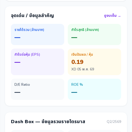
จุดเด่น / ข้อมูลสำคัญ
ดูงบเต็ม →
รายได้รวม (ล้านบาท)
กำไรสุทธิ (ล้านบาท)
—
—
กำไรต่อหุ้น (EPS)
เงินปันผล / หุ้น
—
0.19
XD 05 พ.ค. 69
D/E Ratio
ROE %
—
—
Dash Box — ข้อมูลรวมรายไตรมาส
Q2/2569