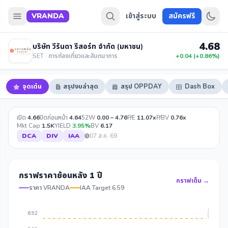
VRANDA
เข้าสู่ระบบ
สมัครฟรี
4.68
บริษัท วีรันดา รีสอร์ท จำกัด (มหาชน)
SET · การท่องเที่ยวและสันทนาการ
+0.04 (+0.86%)
จุดเด่น
สรุปงบล่าสุด
สรุป OPPDAY
Dash Box
เปิด
4.66
ปิดก่อนหน้า
4.64
52W
0.00 – 4.76
P/E
11.07x
P/BV
0.76x
Mkt Cap
1.5K
YIELD
3.95%
BV
6.17
DCA
DIV
IAA
07 ส.ค. 69
กราฟราคาย้อนหลัง 1 ปี
กราฟเต็ม →
ราคา VRANDA
IAA Target 6.59
6.92
IAA Ta