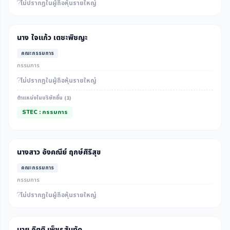
ไม่ปรากฎในผู้ถือหุ้นรายใหญ่
นาง ใจแก้ว เตชะพิชญะ
คณะกรรมการ
กรรมการ
ไม่ปรากฎในผู้ถือหุ้นรายใหญ่
ตำแหน่งในบริษัทอื่น (1)
STEC : กรรมการ
นางสาว อังคณีย์ ฤกษ์ศิริสุข
คณะกรรมการ
กรรมการ
ไม่ปรากฎในผู้ถือหุ้นรายใหญ่
นาย กิตติ เพ็ชรสันทัด