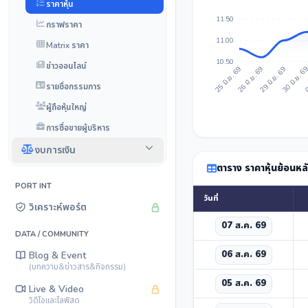
ราคาหุ้น
11.50
กราฟราคา
11.00
Matrix ราคา
10.50
ข่าวออนไลน์
26 มิ.ย. 69
29 มิ.ย. 69
30 มิ.ย. 6
0
25 มิ.ย. 69
รายชื่อกรรมการ
ผู้ถือหุ้นใหญ่
การซื้อขายผู้บริหาร
งบการเงิน
ตาราง ราคาหุ้นย้อนหล
PORT INT
วันที่
วิเคราะห์พอร์ต
07 ส.ค. 69
DATA / COMMUNITY
06 ส.ค. 69
Blog & Event
(บทความ&ข่าวสาร&กิจกรรม)
05 ส.ค. 69
Live & Video
วิดีโอและไลฟ์สด