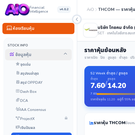
Financial
AiO
THCOM — ราคาหุ้
v4.0.2
Intelligence
บริษัท ไทยคม จำกัด
ห้องเรียนหุ้น
SET · เทคโนโลยีสารสนเ
STOCK INFO
ราคาหุ้นย้อนหลัง
ข้อมูลหุ้น
ราคาเปิด · ปิด · สูงสุด · ต่ำสุด · 
จุดเด่น
52 Week ต่ำสุด / สูงสุด
สรุปงบล่าสุด
ต่ำสุด
สูงสุด
/
สรุป OPPDAY
7.60
14.20
Dash Box
7.60
ราคาปัจจุบัน 11.20 · อยู่ที่ 55% ข
DCA
IAA Consensus
ProjectX
ราคาหุ้น THCOM
ย้อนห
เงินปันผล