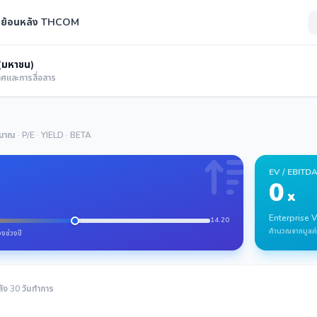
นย้อนหลัง THCOM
 (มหาชน)
ทศและการสื่อสาร
ปริมาณ · P/E · YIELD · BETA
EV / EBITD
0
x
Enterprise 
14.20
คำนวณจากมูลค่
องช่วงปี
ลัง 30 วันทำการ