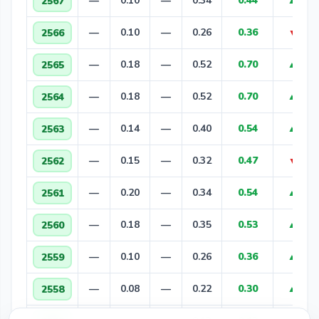
—
0.10
—
0.34
0.44
2567
▲ +0.0
—
0.10
—
0.26
0.36
2566
▼ -0.3
—
0.18
—
0.52
0.70
2565
▲ +0.0
—
0.18
—
0.52
0.70
2564
▲ +0.1
—
0.14
—
0.40
0.54
2563
▲ +0.0
—
0.15
—
0.32
0.47
2562
▼ -0.0
—
0.20
—
0.34
0.54
2561
▲ +0.0
—
0.18
—
0.35
0.53
2560
▲ +0.1
—
0.10
—
0.26
0.36
2559
▲ +0.0
—
0.08
—
0.22
0.30
2558
▲ +0.1