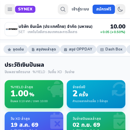
SYNEX
เข้าสู่ระบบ
สมัครฟรี
10.00
บริษัท ซินเน็ค (ประเทศไทย) จำกัด (มหาชน)
SET · เทคโนโลยีสารสนเทศและการสื่อสาร
+0.05 (+0.50%)
จุดเด่น
สรุปงบล่าสุด
สรุป OPPDAY
Dash Box
ประวัติเงินปันผล
ปันผลรายไตรมาส · %YIELD · วันขึ้น XD · วันจ่าย
%YIELD ล่าสุด
จ่ายต่อปี
1.00
2
%
ครั้ง
ปันผล 0.10 บาท / ราคา 10.00
คำนวณจากค่าเฉลี่ย 3 ปีล่าสุด
วัน XD ล่าสุด
วันจ่ายปันผลล่าสุด
19 ส.ค. 69
02 ก.ย. 69