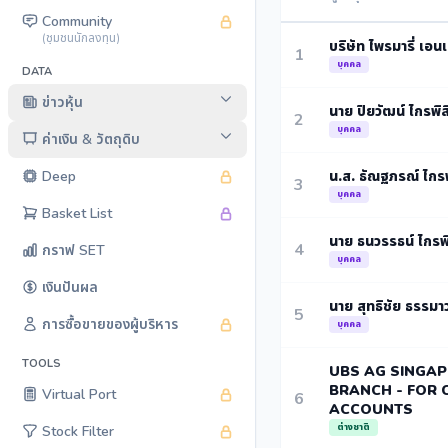
Community
(ชุมชนนักลงทุน)
บริษัท ไพรมารี่ เอนเ
1
บุคคล
DATA
ข่าวหุ้น
นาย ปิยวัฒน์ ไกรพิสิ
2
บุคคล
ค่าเงิน & วัตถุดิบ
น.ส. ธัณฐภรณ์ ไกรพิ
Deep
3
บุคคล
Basket List
นาย ธนวรรธน์ ไกรพิส
4
กราฟ SET
บุคคล
เงินปันผล
นาย สุทธิชัย ธรรมาว
5
การซื้อขายของผู้บริหาร
บุคคล
TOOLS
UBS AG SINGA
BRANCH - FOR C
Virtual Port
6
ACCOUNTS
ต่างชาติ
Stock Filter