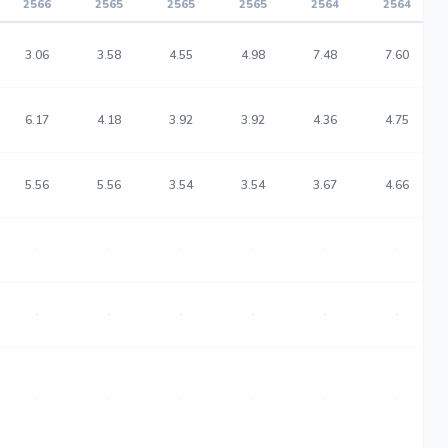
2566
2565
2565
2565
2564
2564
3.06
3.58
4.55
4.98
7.48
7.60
6.17
4.18
3.92
3.92
4.36
4.75
5.56
5.56
3.54
3.54
3.67
4.66
-
-
-
-
-
-
-
-
-
-
-
-
-
-
-
-
-
-