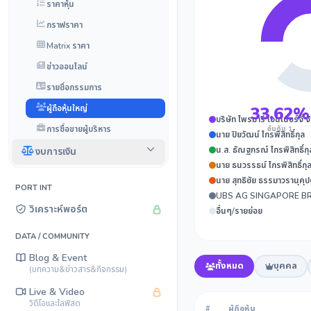
ราคาหุ้น
กราฟราคา
Matrix ราคา
ข่าวออนไลน์
รายชื่อกรรมการ
ผู้ถือหุ้นใหญ่
33.62%
บริษัท ไพรมารี่ เอนเนอร์จี้ 
การซื้อขายผู้บริหาร
อันดับ 1
นาย ปิยวัฒน์ ไกรพิสิทธิ์กุล
น.ส. ธัณฐภรณ์ ไกรพิสิทธิ์กุ
งบการเงิน
นาย ธนวรรธน์ ไกรพิสิทธิ์กุ
นาย สุทธิชัย ธรรมาวรานุคุป
PORT INT
วิเคราะห์พอร์ต
อื่นๆ/รายย่อย
DATA / COMMUNITY
Blog & Event
ทั้งหมด
บุคคล
(บทความ&ข่าวสาร&กิจกรรม)
Live & Video
วิดีโอและไลฟ์สด
#
ผู้ถือหุ้น