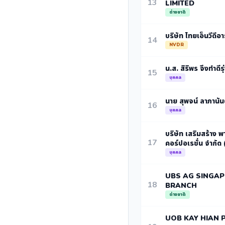
13
LIMITED
ต่างชาติ
บริษัท ไทยเอ็นวีดีอา
14
NVDR
น.ส. สิริพร จึงทำดีร
15
บุคคล
นาย สุพจน์ ลาภานันต
16
บุคคล
บริษัท เสริมสร้าง พ
17
คอร์ปอเรชั่น จำกัด
บุคคล
UBS AG SINGA
18
BRANCH
ต่างชาติ
UOB KAY HIAN P