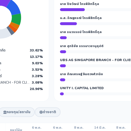
นาย ปิยวัฒน์ ไกรพิสิทธิ์กุล
น.ส. ธัณฐภรณ์ ไกรพิสิทธิ์กุล
นาย ธนวรรธน์ ไกรพิสิทธิ์กุล
นาย สุทธิชัย ธรรมาวรานุคุปต์
จำกัด
33.62%
13.17%
UBS AG SINGAPORE BRANCH - FOR CLI
ล
9.03%
ล
3.53%
นาย กัณเศรษฐ์ จินตวงศ์วานิช
ต์
3.28%
UBS AG SINGAPORE BRANCH - FOR CLIENTS' ACCOUNTS
3.08%
UNITY I. CAPITAL LIMITED
20.96%
กองทุน/สถาบัน
ต่างชาติ
6 พ.ค.
6 พ.ค.
8 พ.ค.
14 มี.ค.
8 พ.ค.
แนวโน้ม