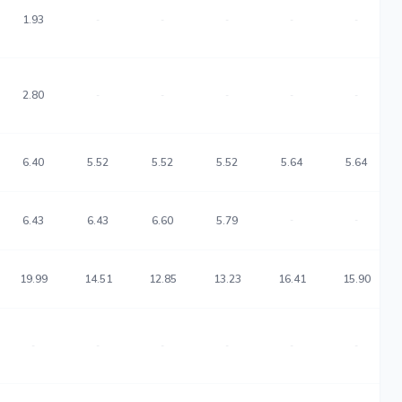
1.93
-
-
-
-
-
2.80
-
-
-
-
-
6.40
5.52
5.52
5.52
5.64
5.64
6.43
6.43
6.60
5.79
-
-
19.99
14.51
12.85
13.23
16.41
15.90
-
-
-
-
-
-