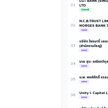
LGT BANK (SIN
31
LTD
ต่างชาติ
N.C.B.TRUST LI
32
NORGES BANK 
บุคคล
บริษัท ไพรมารี่ เอนเ
33
(สำนักงานใหญ่)
บุคคล
นาย สุระ คณิตทวีกุ
34
บุคคล
น.พ. พงศ์ศักดิ์ ธรร
35
บุคคล
Unity I. Capital 
36
บุคคล