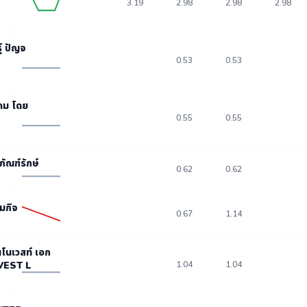
3.19
2.98
2.98
2.98
-
ุ์ ปัญจ
0.53
0.53
-
-
-
คม โดย
0.55
0.55
-
-
-
ภัณฑ์รักษ์
-
-
0.62
0.62
-
มกิจ
-
-
0.67
1.14
-
นโนเวสท์ เอก
VEST L
1.04
1.04
-
-
-