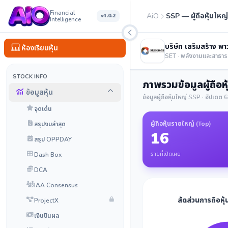
Financial
AiO
SSP — ผู้ถือหุ้นใหญ
v4.0.2
Intelligence
บริษัท เสริมสร้าง พา
ห้องเรียนหุ้น
SET · พลังงานและสาธา
STOCK INFO
ภาพรวมข้อมูลผู้ถือห
ข้อมูลหุ้น
ข้อมูลผู้ถือหุ้นใหญ่ SSP · อัปเดต
จุดเด่น
ผู้ถือหุ้นรายใหญ่ (Top)
สรุปงบล่าสุด
16
สรุป OPPDAY
รายที่เปิดเผย
Dash Box
DCA
IAA Consensus
สัดส่วนการถือหุ
ProjectX
เงินปันผล