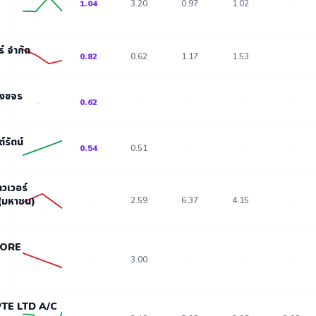
1.04
3.20
0.97
1.02
-
ร์ จำกัด
0.82
0.62
1.17
1.53
-
ุ่งขจร
0.62
-
-
-
-
-
์รัตน์
0.54
0.51
-
-
-
าวเวอร์
 (มหาชน)
2.59
6.37
4.15
-
-
PORE
3.00
-
-
-
-
TE LTD A/C