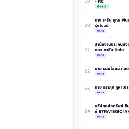
19
- RC
ต่างชาติ
นาง ระริน อุทกะพันธ
20
รุ่งโรจน์
บุคคล
สำนักงานประกันสัง
21
บลจ.ทาลิส จำกัด
บุคคล
นาย ธนินโชตน์ ตันติ
22
บุคคล
นาย ธราภุช คูหาเปร
23
บุคคล
บริษัทหลักทรัพย์ อิ
24
ซ์ STRATEGIC IN
บุคคล