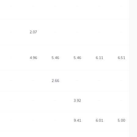
-
-
-
-
-
-
2.07
-
-
-
-
-
4.96
5.46
5.46
6.11
6.51
-
-
-
2.66
-
-
-
-
-
-
3.92
-
-
-
-
-
9.41
6.01
5.00