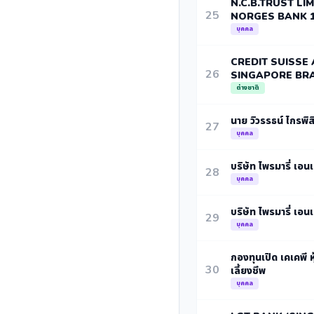
N.C.B.TRUST LI
25
NORGES BANK 
บุคคล
CREDIT SUISSE 
26
SINGAPORE BR
ต่างชาติ
นาย วิวรรธน์ ไกรพิสิ
27
บุคคล
บริษัท ไพรมารี่ เอนเ
28
บุคคล
บริษัท ไพรมารี่ เอนเ
29
บุคคล
กองทุนเปิด เคเคพี หุ
30
เลี้ยงชีพ
บุคคล