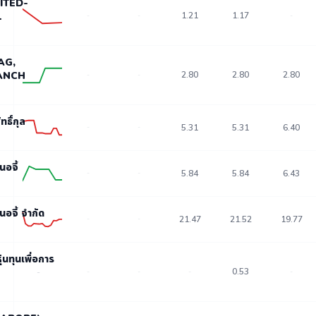
MITED-
1
1.21
1.17
-
-
-
AG,
ANCH
2.80
2.80
2.80
-
-
ทธิ์กุล
-
-
5.31
5.31
6.40
นอจี้
-
-
5.84
5.84
6.43
นอจี้ จำกัด
-
-
21.47
21.52
19.77
้นทุนเพื่อการ
0.53
-
-
-
-
-