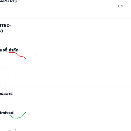
GAPORE)
1.76
-
-
-
-
-
MITED-
33
-
-
-
-
-
-
นอจี้ จำกัด
-
-
-
-
-
ล
-
-
-
-
-
-
มธัชอารี
-
-
-
-
-
-
Limited
-
-
-
-
-