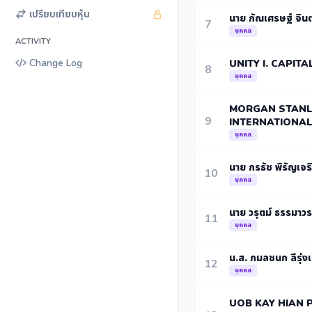
เปรียบเทียบหุ้น
นาย กัณเศรษฐ์ จินต
7
บุคคล
ACTIVITY
Change Log
UNITY I. CAPITA
8
บุคคล
MORGAN STANLE
9
INTERNATIONAL
บุคคล
นาย กรธัช พิรัญเจร
10
บุคคล
นาย วรุตม์ ธรรมาวรา
11
บุคคล
น.ส. กมลชนก ลีรุ่งเ
12
บุคคล
UOB KAY HIAN 