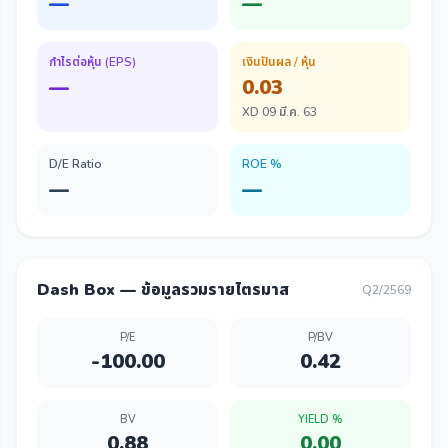
—
—
กำไรต่อหุ้น (EPS)
เงินปันผล / หุ้น
—
0.03
XD 09 มี.ค. 63
D/E Ratio
ROE %
—
—
Dash Box — ข้อมูลรวมรายไตรมาส
Q2/2569
P/E
P/BV
-100.00
0.42
BV
YIELD %
0.88
0.00