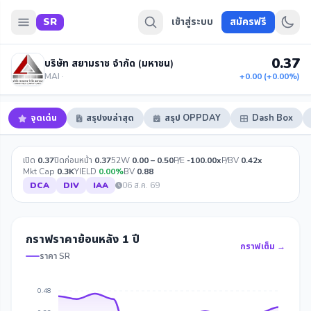
SR
เข้าสู่ระบบ
สมัครฟรี
0.37
บริษัท สยามราช จำกัด (มหาชน)
MAI ·
+0.00 (+0.00%)
จุดเด่น
สรุปงบล่าสุด
สรุป OPPDAY
Dash Box
เปิด
0.37
ปิดก่อนหน้า
0.37
52W
0.00 – 0.50
P/E
-100.00x
P/BV
0.42x
Mkt Cap
0.3K
YIELD
0.00%
BV
0.88
DCA
DIV
IAA
06 ส.ค. 69
กราฟราคาย้อนหลัง 1 ปี
กราฟเต็ม →
ราคา SR
0.48