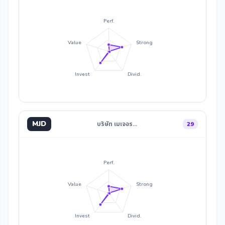
Perf.
Value
Strong
Invest
Divid.
MJD
บริษัท เมเจอร…
29
Perf.
Value
Strong
Invest
Divid.