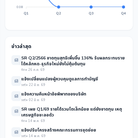
0.0B
Q1
Q2
Q3
Q4
ข่าวล่าสุด
SR Q2/2566 ขาดทุนสุทธิเพิ่มขึ้น 136% รับผลกระทบราย
ได้หลักหด-ธุรกิจใหม่ยังไม่คุ้มต้นทุน
fin
• 26 ก.ค. 69
แจ้งเปลี่ยนแปลงผู้ควบคุมดูแลการทำบัญชี
set
• 22 มิ.ย. 69
แจ้งความคืบหน้าข้อพิพาทของบริษัท
set
• 02 มิ.ย. 69
SR เผย Q1/69 รายได้รวมโตเล็กน้อย แต่ยังขาดทุน เหตุ
เศรษฐกิจชะลอตัว
fin
• 14 พ.ค. 69
แจ้งปรับโครงสร้างคณะกรรมการชุดย่อย
set
• 14 พ.ค. 69