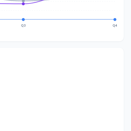
Q3
Q4