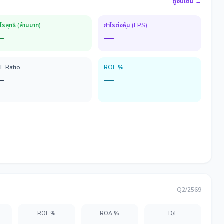
ดูงบเต็ม →
ไรสุทธิ (ล้านบาท)
กำไรต่อหุ้น (EPS)
—
—
/E Ratio
ROE %
—
—
Q2/2569
ROE %
ROA %
D/E