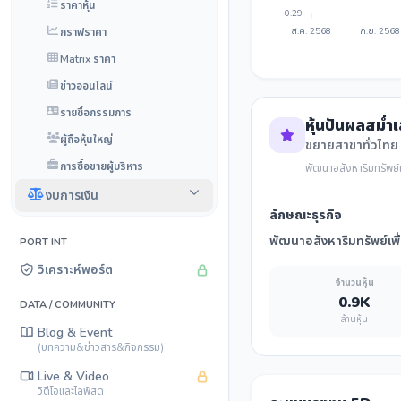
ราคาหุ้น
0.29
กราฟราคา
ส.ค. 2568
ก.ย. 2568
Matrix ราคา
ข่าวออนไลน์
รายชื่อกรรมการ
หุ้นปันผลสม่ำ
ผู้ถือหุ้นใหญ่
ขยายสาขาทั่วไทย
การซื้อขายผู้บริหาร
พัฒนาอสังหาริมทรัพย์เ
งบการเงิน
ลักษณะธุรกิจ
พัฒนาอสังหาริมทรัพย์เพื
PORT INT
วิเคราะห์พอร์ต
จำนวนหุ้น
0.9K
DATA / COMMUNITY
ล้านหุ้น
Blog & Event
(บทความ&ข่าวสาร&กิจกรรม)
Live & Video
วิดีโอและไลฟ์สด