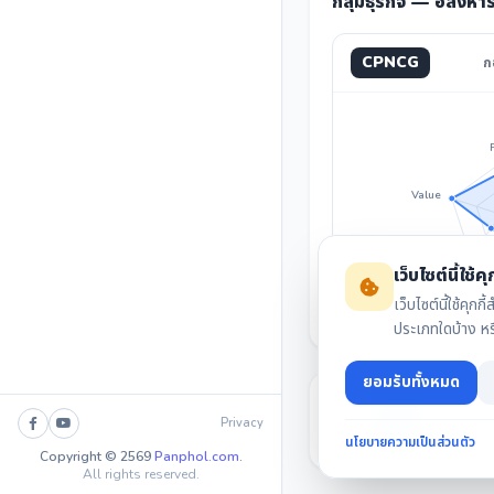
กลุ่มธุรกิจ — อสังหา
CPNCG
ก
Value
Invest
เว็บไซต์นี้ใช้คุก
เว็บไซต์นี้ใช้ค
ประเภทใดบ้าง ห
ยอมรับทั้งหมด
Privacy
นโยบายความเป็นส่วนตัว
สรุปงบล่าสุด
Copyright © 2569
Panphol.com
.
All rights reserved.