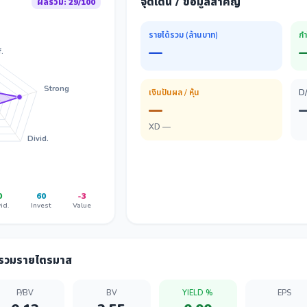
จุดเด่น / ข้อมูลสำคัญ
ผลรวม: 29/100
รายได้รวม (ล้านบาท)
กำ
—
.
Strong
เงินปันผล / หุ้น
D
—
XD —
Divid.
0
60
-3
id.
Invest
Value
ลรวมรายไตรมาส
P/BV
BV
YIELD %
EPS