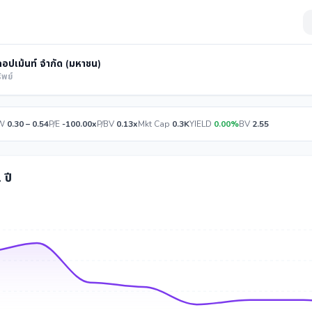
ลลอปเม้นท์ จำกัด (มหาชน)
ัพย์
W
0.30 – 0.54
P/E
-100.00x
P/BV
0.13x
Mkt Cap
0.3K
YIELD
0.00%
BV
2.55
 ปี