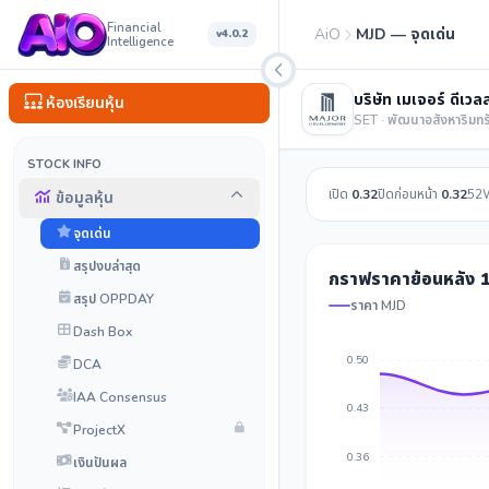
Financial
AiO
MJD — จุดเด่น
v4.0.2
Intelligence
บริษัท เมเจอร์ ดีเว
ห้องเรียนหุ้น
SET · พัฒนาอสังหาริมทร
STOCK INFO
เปิด
0.32
ปิดก่อนหน้า
0.32
52
ข้อมูลหุ้น
จุดเด่น
สรุปงบล่าสุด
กราฟราคาย้อนหลัง 1
สรุป OPPDAY
ราคา MJD
Dash Box
0.50
DCA
IAA Consensus
0.43
ProjectX
0.36
เงินปันผล