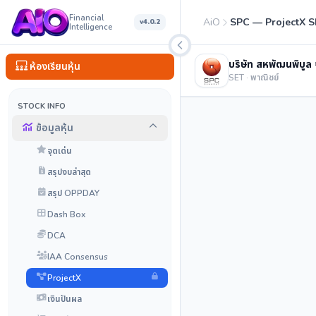
Financial
AiO
SPC — ProjectX 
v4.0.2
Intelligence
บริษัท สหพัฒนพิบูล
ห้องเรียนหุ้น
SET · พาณิชย์
STOCK INFO
ข้อมูลหุ้น
จุดเด่น
สรุปงบล่าสุด
สรุป OPPDAY
Dash Box
DCA
IAA Consensus
ProjectX
เงินปันผล