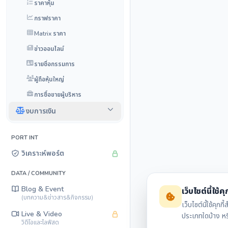
ราคาหุ้น
กราฟราคา
Matrix ราคา
ข่าวออนไลน์
รายชื่อกรรมการ
ผู้ถือหุ้นใหญ่
การซื้อขายผู้บริหาร
งบการเงิน
PORT INT
วิเคราะห์พอร์ต
DATA / COMMUNITY
Blog & Event
เว็บไซต์นี้ใช้คุก
(บทความ&ข่าวสาร&กิจกรรม)
เว็บไซต์นี้ใช้ค
Live & Video
ประเภทใดบ้าง ห
วิดีโอและไลฟ์สด