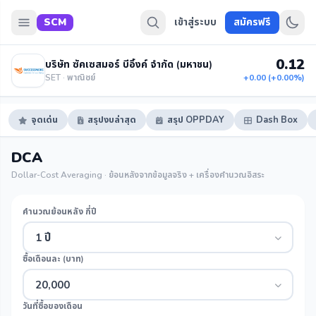
SCM
เข้าสู่ระบบ
สมัครฟรี
0.12
บริษัท ซัคเซสมอร์ บีอิ้งค์ จำกัด (มหาชน)
SET · พาณิชย์
+0.00 (+0.00%)
จุดเด่น
สรุปงบล่าสุด
สรุป OPPDAY
Dash Box
DCA
Dollar-Cost Averaging · ย้อนหลังจากข้อมูลจริง + เครื่องคำนวณอิสระ
คำนวณย้อนหลัง กี่ปี
1 ปี
ซื้อเดือนละ (บาท)
20,000
วันที่ซื้อของเดือน