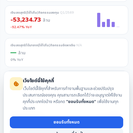
เงินสดสุทธิ(ใช้ไปใน)กิจกรรมลงทุน
Q1/2569
-53,234.73
ล้าน
-92.47% YoY
เงินสดสุทธิได้มาจาก(ใช้ไปใน)กิจกรรมจัดหาเงิน
N/A
—
ล้าน
0% YoY
เงินสดและรายการเทียบเท่าเงินสดเพิ่มขึ้น(ลดลง) (สุทธิ)
N/A
เว็บไซต์นี้ใช้คุกกี้
—
ล้าน
เว็บไซต์นี้ใช้คุกกี้สำหรับการทำงานพื้นฐานและช่วยปรับปรุง
0% YoY
ประสบการณ์ของคุณ คุณสามารถเลือกได้ว่าจะอนุญาตให้ใช้งาน
คุกกี้ประเภทใดบ้าง หรือกด
"ยอมรับทั้งหมด"
เพื่อใช้งานทุก
ประเภท
เงินสดและรายการเทียบเท่าเงินสดคงเหลือต้นงวด
Q1/2569
346,817.21
ล้าน
ยอมรับทั้งหมด
-14.40% YoY