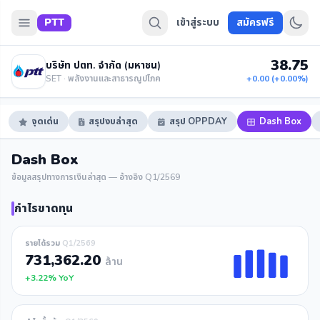
PTT
เข้าสู่ระบบ
สมัครฟรี
38.75
บริษัท ปตท. จำกัด (มหาชน)
SET · พลังงานและสาธารณูปโภค
+0.00 (+0.00%)
จุดเด่น
สรุปงบล่าสุด
สรุป OPPDAY
Dash Box
Dash Box
ข้อมูลสรุปทางการเงินล่าสุด — อ้างอิง Q1/2569
กำไรขาดทุน
รายได้รวม
Q1/2569
731,362.20
ล้าน
+3.22% YoY