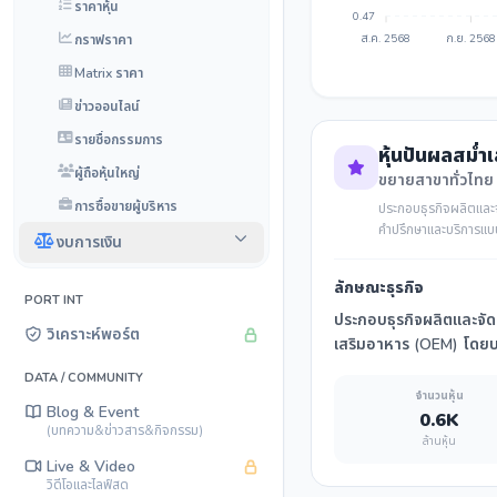
ราคาหุ้น
0.47
กราฟราคา
ส.ค. 2568
ก.ย. 2568
Matrix ราคา
ข่าวออนไลน์
รายชื่อกรรมการ
หุ้นปันผลสม่ำ
ผู้ถือหุ้นใหญ่
ขยายสาขาทั่วไทย
การซื้อขายผู้บริหาร
ประกอบธุรกิจผลิตและจ
คำปรึกษาและบริการแ
งบการเงิน
ลักษณะธุรกิจ
PORT INT
ประกอบธุรกิจผลิตและจัด
วิเคราะห์พอร์ต
เสริมอาหาร (OEM) โดยบ
DATA / COMMUNITY
จำนวนหุ้น
Blog & Event
0.6K
(บทความ&ข่าวสาร&กิจกรรม)
ล้านหุ้น
Live & Video
วิดีโอและไลฟ์สด