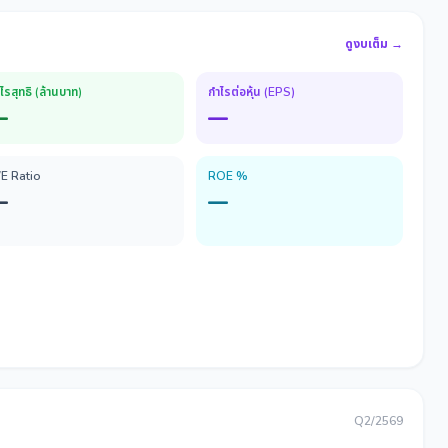
ดูงบเต็ม →
ไรสุทธิ (ล้านบาท)
กำไรต่อหุ้น (EPS)
—
—
/E Ratio
ROE %
—
—
Q2/2569