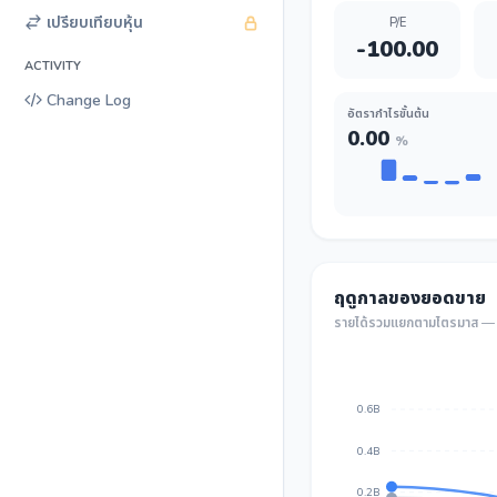
เปรียบเทียบหุ้น
P/E
-100.00
ACTIVITY
Change Log
อัตรากำไรขั้นต้น
0.00
%
ฤดูกาลของยอดขาย
รายได้รวมแยกตามไตรมาส — เ
0.6B
0.4B
0.2B