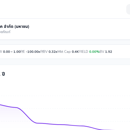
ิค จำกัด (มหาชน)
วชภัณฑ์
W
0.00 – 1.00
P/E
-100.00x
P/BV
0.32x
Mkt Cap
0.4K
YIELD
0.00%
BV
1.92
 ปี