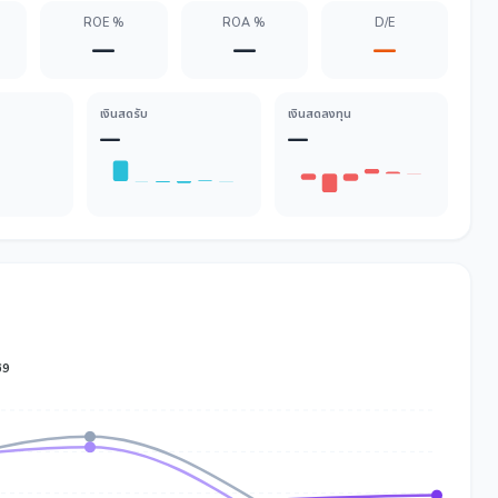
ROE %
ROA %
D/E
—
—
—
เงินสดรับ
เงินสดลงทุน
—
—
69