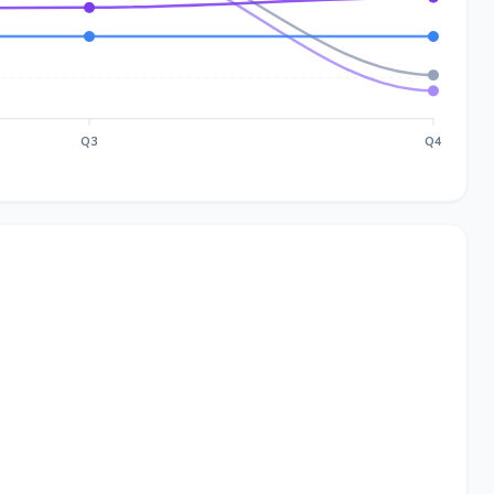
Q3
Q4