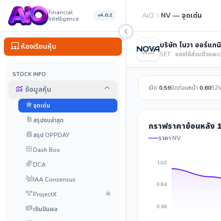
Financial
AiO
NV — จุดเด่น
v4.0.2
Intelligence
บริษัท โนวา ออร์แกน
ห้องเรียนหุ้น
SET · ของใช้ส่วนตัวและเ
STOCK INFO
เปิด
0.59
ปิดก่อนหน้า
0.60
52
ข้อมูลหุ้น
จุดเด่น
สรุปงบล่าสุด
กราฟราคาย้อนหลัง 1
สรุป OPPDAY
ราคา NV
Dash Box
1.03
DCA
IAA Consensus
0.84
ProjectX
0.66
เงินปันผล