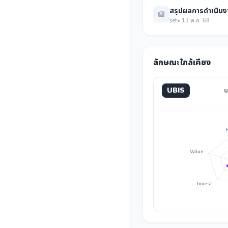
สรุปผลการดำเนินงา
set
• 13 พ.ค. 69
ลักษณะใกล้เคียง
UBIS
บ
Value
Invest