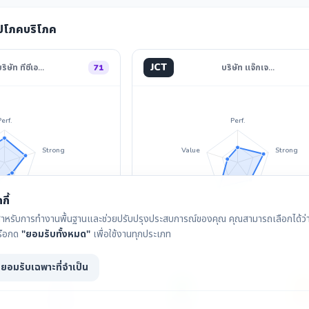
อุปโภคบริโภค
JCT
ริษัท ทีซีเอ…
71
บริษัท แจ๊กเจ…
Perf.
Perf.
Strong
Value
Strong
Divid.
Invest
Divid.
กี้
ุกกี้สำหรับการทำงานพื้นฐานและช่วยปรับปรุงประสบการณ์ของคุณ คุณสามารถเลือกได้ว่าจ
รือกด
"ยอมรับทั้งหมด"
เพื่อใช้งานทุกประเภท
ยอมรับเฉพาะที่จำเป็น
กราฟราคา
เงินปันผล
IAA Con