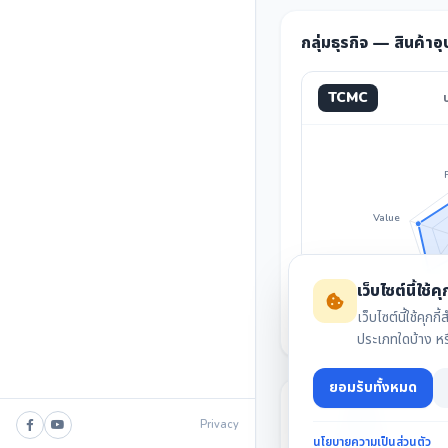
กลุ่มธุรกิจ — สินค้า
TCMC
บ
Value
Invest
เว็บไซต์นี้ใช้คุก
เว็บไซต์นี้ใช้ค
ประเภทใดบ้าง ห
ยอมรับทั้งหมด
Privacy
นโยบายความเป็นส่วนตัว
สรุปงบล่าสุด