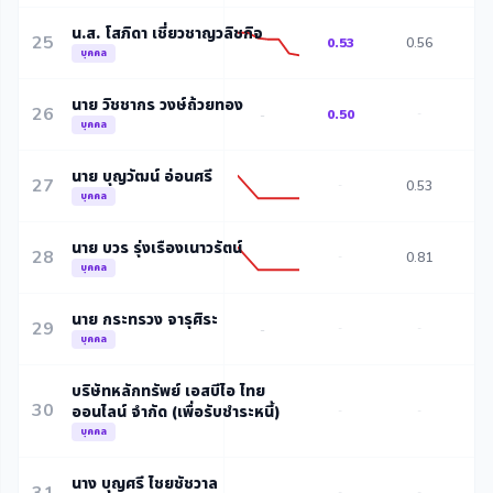
น.ส. โสภิดา เชี่ยวชาญวลิชกิจ
25
0.53
0.56
0
บุคคล
นาย วิชชากร วงษ์ถ้วยทอง
26
0.50
-
-
บุคคล
นาย บุญวัฒน์ อ่อนศรี
27
-
0.53
0
บุคคล
นาย บวร รุ่งเรืองเนาวรัตน์
28
-
0.81
0
บุคคล
นาย กระทรวง จารุศิระ
29
-
-
-
บุคคล
บริษัทหลักทรัพย์ เอสบีไอ ไทย
30
ออนไลน์ จำกัด (เพื่อรับชำระหนี้)
-
-
-
บุคคล
นาง บุญศรี ไชยชัชวาล
-
-