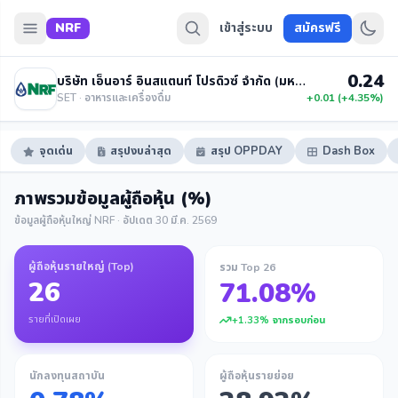
NRF
เข้าสู่ระบบ
สมัครฟรี
0.24
บริษัท เอ็นอาร์ อินสแตนท์ โปรดิวซ์ จำกัด (มหาชน)
SET · อาหารและเครื่องดื่ม
+0.01 (+4.35%)
จุดเด่น
สรุปงบล่าสุด
สรุป OPPDAY
Dash Box
ภาพรวมข้อมูลผู้ถือหุ้น (%)
ข้อมูลผู้ถือหุ้นใหญ่ NRF · อัปเดต 30 มี.ค. 2569
ผู้ถือหุ้นรายใหญ่ (Top)
รวม Top 26
26
71.08%
รายที่เปิดเผย
+1.33% จากรอบก่อน
นักลงทุนสถาบัน
ผู้ถือหุ้นรายย่อย