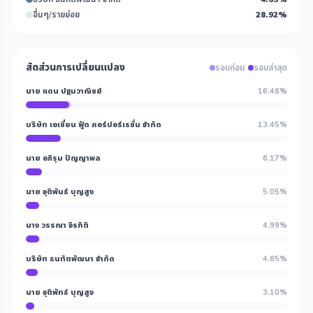
อื่นๆ/รายย่อย
28.92%
สัดส่วนการเปลี่ยนแปลง
รอบก่อน
รอบล่าสุด
นาย แดน ปฐมวาณิชย์
16.48%
บริษัท เอเชี่ยน ฟู้ด คอร์ปอร์เรชั่น จำกัด
13.45%
นาย อภิรุม ปัญญาพล
6.17%
นาย จุติพันธ์ บุญสูง
5.05%
นาง วรรณา จิรกิติ
4.99%
บริษัท ธนทัตพัฒนา จำกัด
4.65%
นาย จุติพัทธ์ บุญสูง
3.10%