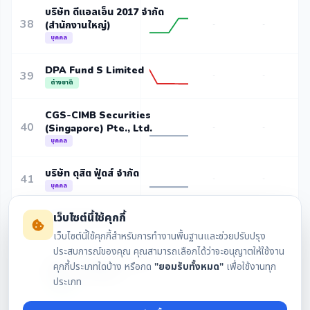
บริษัท ดีแอลเอ็น 2017 จำกัด
38
(สำนักงานใหญ่)
-
-
บุคคล
DPA Fund S Limited
39
-
-
ต่างชาติ
CGS-CIMB Securities
40
(Singapore) Pte., Ltd.
-
-
บุคคล
บริษัท ดุสิต ฟู้ดส์ จำกัด
41
-
-
บุคคล
เว็บไซต์นี้ใช้คุกกี้
บัวหลวงหุ้นระยะยาว
42
-
-
-
บุคคล
เว็บไซต์นี้ใช้คุกกี้สำหรับการทำงานพื้นฐานและช่วยปรับปรุง
ประสบการณ์ของคุณ คุณสามารถเลือกได้ว่าจะอนุญาตให้ใช้งาน
AIA Company Limited -
คุกกี้ประเภทใดบ้าง หรือกด
"ยอมรับทั้งหมด"
เพื่อใช้งานทุก
43
EQTG-D FUND 1
-
-
-
ประเภท
ต่างชาติ