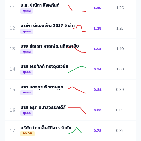
น.ส. ปณิตา สิงหกันต์
11
1.19
1.26
1
บุคคล
บริษัท ดีแอลเอ็น 2017 จำกัด
12
1.18
1.25
1
บุคคล
นาย สัญญา หาญพัฒนกิจพานิช
13
1.03
1.10
1
บุคคล
นาย จเรศักดิ์ ทรงวุฒิวิชัย
14
0.94
1.00
0
บุคคล
นาย แสงสุข พิทยานุกุล
15
0.84
0.89
0
บุคคล
นาย อรุต ธนาสุวรรณดิถี
16
0.80
0.85
0
บุคคล
บริษัท ไทยเอ็นวีดีอาร์ จำกัด
17
0.78
0.82
1
NVDR