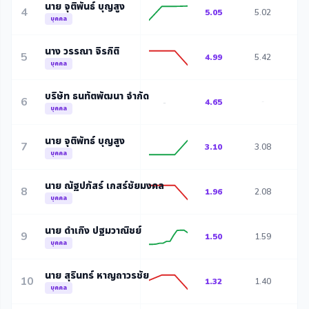
นาย จุติพันธ์ บุญสูง
4
5.05
5.02
5
บุคคล
นาง วรรณา จิรกิติ
5
4.99
5.42
5
บุคคล
บริษัท ธนทัตพัฒนา จำกัด
6
4.65
-
-
บุคคล
นาย จุติพัทธ์ บุญสูง
7
3.10
3.08
3
บุคคล
นาย ณัฐปภัสร์ เกสร์ชัยมงคล
8
1.96
2.08
2
บุคคล
นาย ดำเกิง ปฐมวาณิชย์
9
1.50
1.59
1
บุคคล
นาย สุรินทร์ หาญถาวรชัย
10
1.32
1.40
1
บุคคล