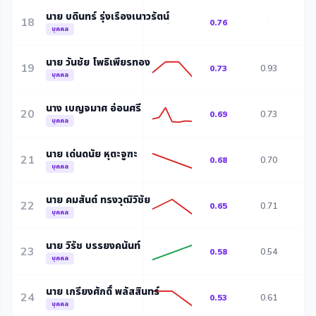
นาย บดินทร์ รุ่งเรืองเนาวรัตน์
18
0.76
-
-
บุคคล
นาย วันชัย โพธิเพียรทอง
19
0.73
0.93
0
บุคคล
นาง เบญจมาศ อ่อนศรี
20
0.69
0.73
0
บุคคล
นาย เด่นดนัย หุตะจูฑะ
21
0.68
0.70
บุคคล
นาย คมสันต์ ทรงวุฒิวิชัย
22
0.65
0.71
0
บุคคล
นาย วิรัช บรรยงคนันท์
23
0.58
0.54
บุคคล
นาย เกรียงศักดิ์ พลัสสินทร์
24
0.53
0.61
0
บุคคล