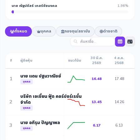
นาย ณัฐปภัสร์ เกสร์ชัยมงคล
1.96%
ทั้งหมด
บุคคล
กองทุน/สถาบัน
ต่างชาติ
30 มี.ค.
4 ส.ค.
1 
#
ผู้ถือหุ้น
แนวโน้ม
2569
2568
2
นาย แดน ปฐมวาณิชย์
1
16.48
17.48
1
บุคคล
บริษัท เอเชี่ยน ฟู้ด คอร์ปอร์เรชั่น
2
จำกัด
13.45
14.26
1
บุคคล
นาย อภิรุม ปัญญาพล
3
6.17
6.13
6
บุคคล