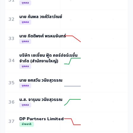
31
-
บุคคล
นาย กัมพล วงศ์วิลาวัณย์
32
-
-
-
บุคคล
นาย กิตติพงศ์ พรหมจันทร์
33
-
-
บุคคล
บริษัท เอเชี่ยน ฟู้ด คอร์ปอร์เรชั่น
34
จำกัด (สำนักงานใหญ่)
-
-
บุคคล
นาย ยศสวิน วนิชสุวรรณ
35
-
-
บุคคล
น.ส. จารุมน วนิชสุวรรณ
36
-
-
บุคคล
DP Partners Limited
37
-
-
ต่างชาติ