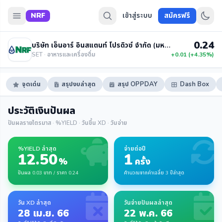
NRF
เข้าสู่ระบบ
สมัครฟรี
0.24
บริษัท เอ็นอาร์ อินสแตนท์ โปรดิวซ์ จำกัด (มหาชน)
SET · อาหารและเครื่องดื่ม
+0.01 (+4.35%)
จุดเด่น
สรุปงบล่าสุด
สรุป OPPDAY
Dash Box
ประวัติเงินปันผล
ปันผลรายไตรมาส · %YIELD · วันขึ้น XD · วันจ่าย
%YIELD ล่าสุด
จ่ายต่อปี
12.50
1
%
ครั้ง
ปันผล 0.03 บาท / ราคา 0.24
คำนวณจากค่าเฉลี่ย 3 ปีล่าสุด
วัน XD ล่าสุด
วันจ่ายปันผลล่าสุด
28 เม.ย. 66
22 พ.ค. 66