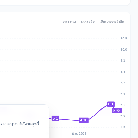
ราคา MGI
IAA เฉลี่ย
เป้าหมายรายสำนัก
10.8
10.0
9.2
8.4
7.7
6.9
6.1
6.1
5.7
5.65
5.3
5.3
5.1
4.96
ะอนุญาตให้ใช้งานคุกกี้
4.5
.ค. 2569
พ.ค. 2569
มิ.ย. 2569