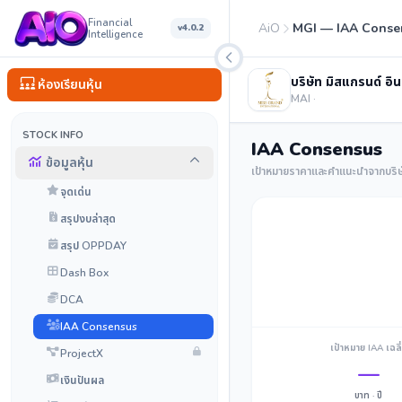
Financial
AiO
MGI — IAA Conse
v4.0.2
Intelligence
บริษัท มิสแกรนด์ อิ
ห้องเรียนหุ้น
MAI ·
STOCK INFO
IAA Consensus
ข้อมูลหุ้น
เป้าหมายราคาและคำแนะนำจากบริษัท
จุดเด่น
สรุปงบล่าสุด
สรุป OPPDAY
Dash Box
DCA
IAA Consensus
เป้าหมาย IAA เฉลี
ProjectX
—
เงินปันผล
บาท · ปี