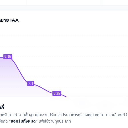
หมาย IAA
9.15
7.1
6.35
5.6
5.4
กี้
ุกกี้สำหรับการทำงานพื้นฐานและช่วยปรับปรุงประสบการณ์ของคุณ คุณสามารถเลือกได้ว่าจ
รือกด
"ยอมรับทั้งหมด"
เพื่อใช้งานทุกประเภท
พ.ย. 2568
ม.ค. 2569
ก.พ. 2569
มี