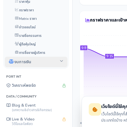
ราคาหุ้น
กราฟราคา
Matrix ราคา
กราฟราคาและเป้า
ข่าวออนไลน์
รายชื่อกรรมการ
ผู้ถือหุ้นใหญ่
9.8
การซื้อขายผู้บริหาร
9.15
งบการเงิน
PORT INT
วิเคราะห์พอร์ต
DATA / COMMUNITY
Blog & Event
เว็บไซต์นี้ใช้คุก
(บทความ&ข่าวสาร&กิจกรรม)
เว็บไซต์นี้ใช้ค
Live & Video
ประเภทใดบ้าง ห
ส.ค. 2568
ต.ค. 2568
วิดีโอและไลฟ์สด