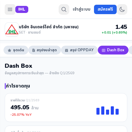
IHL
เข้าสู่ระบบ
สมัครฟรี
1.45
บริษัท อินเตอร์ไฮด์ จำกัด (มหาชน)
SET · ยานยนต์
+0.01 (+0.69%)
จุดเด่น
สรุปงบล่าสุด
สรุป OPPDAY
Dash Box
Dash Box
ข้อมูลสรุปทางการเงินล่าสุด — อ้างอิง Q1/2569
กำไรขาดทุน
รายได้รวม
Q1/2569
495.05
ล้าน
-25.07% YoY