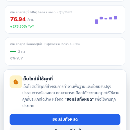
เงินสดสุทธิ(ใช้ไปใน)กิจกรรมลงทุน
Q1/2569
76.94
ล้าน
+273.50% YoY
เงินสดสุทธิได้มาจาก(ใช้ไปใน)กิจกรรมจัดหาเงิน
N/A
—
ล้าน
0% YoY
เงินสดและรายการเทียบเท่าเงินสดเพิ่มขึ้น(ลดลง) (สุทธิ)
N/A
เว็บไซต์นี้ใช้คุกกี้
—
ล้าน
เว็บไซต์นี้ใช้คุกกี้สำหรับการทำงานพื้นฐานและช่วยปรับปรุง
0% YoY
ประสบการณ์ของคุณ คุณสามารถเลือกได้ว่าจะอนุญาตให้ใช้งาน
คุกกี้ประเภทใดบ้าง หรือกด
"ยอมรับทั้งหมด"
เพื่อใช้งานทุก
ประเภท
เงินสดและรายการเทียบเท่าเงินสดคงเหลือต้นงวด
Q1/2569
4.12
ล้าน
ยอมรับทั้งหมด
-78.43% YoY