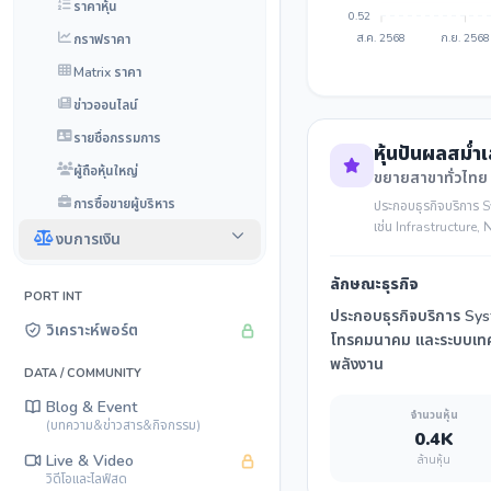
ราคาหุ้น
0.52
กราฟราคา
ส.ค. 2568
ก.ย. 2568
Matrix ราคา
ข่าวออนไลน์
รายชื่อกรรมการ
หุ้นปันผลสม่ำ
ผู้ถือหุ้นใหญ่
ขยายสาขาทั่วไทย
การซื้อขายผู้บริหาร
ประกอบธุรกิจบริการ S
เช่น Infrastructure,
งบการเงิน
ลักษณะธุรกิจ
PORT INT
ประกอบธุรกิจบริการ Syst
วิเคราะห์พอร์ต
โทรคมนาคม และระบบเทคโ
พลังงาน
DATA / COMMUNITY
Blog & Event
จำนวนหุ้น
(บทความ&ข่าวสาร&กิจกรรม)
0.4K
Live & Video
ล้านหุ้น
วิดีโอและไลฟ์สด