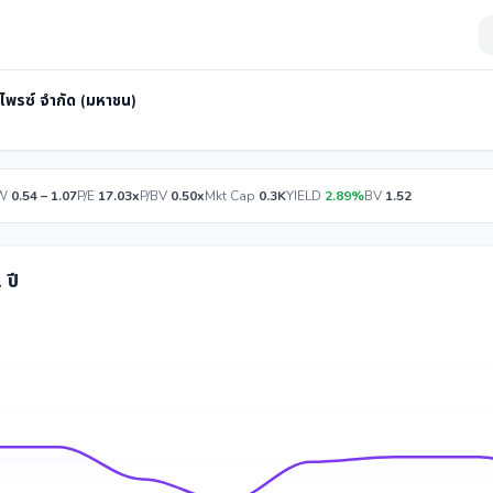
ร์ไพรซ์ จำกัด (มหาชน)
W
0.54 – 1.07
P/E
17.03x
P/BV
0.50x
Mkt Cap
0.3K
YIELD
2.89%
BV
1.52
 ปี