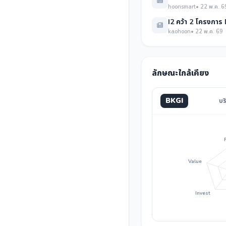
hoonsmart
• 22 พ.ค. 6
I2 คว้า 2 โครงการ
kaohoon
• 22 พ.ค. 69
ลักษณะใกล้เคียง
BKGI
บร
Value
Invest