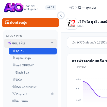
Financial
AiO
I2 — จุดเด่น
v4.0.2
Intelligence
บริษัท ไอ ทู เอ็นเตอ
ห้องเรียนหุ้น
MAI ·
STOCK INFO
เปิด
0.77
ปิดก่อนหน้า
0.76
52
ข้อมูลหุ้น
จุดเด่น
สรุปงบล่าสุด
กราฟราคาย้อนหลัง 1
สรุป OPPDAY
ราคา I2
Dash Box
1.11
DCA
IAA Consensus
0.91
ProjectX
0.72
เงินปันผล