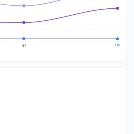
Q3
Q4