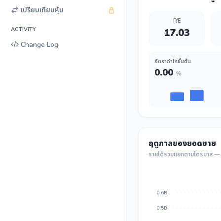
เปรียบเทียบหุ้น
P/E
ACTIVITY
17.03
Change Log
อัตรากำไรขั้นต้น
0.00
%
ฤดูกาลของยอดขาย
รายได้รวมแยกตามไตรมาส — เ
0.6B
0.5B