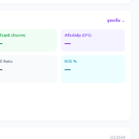
ดูงบเต็ม →
ไรสุทธิ (ล้านบาท)
กำไรต่อหุ้น (EPS)
—
—
/E Ratio
ROE %
—
—
Q2/2569