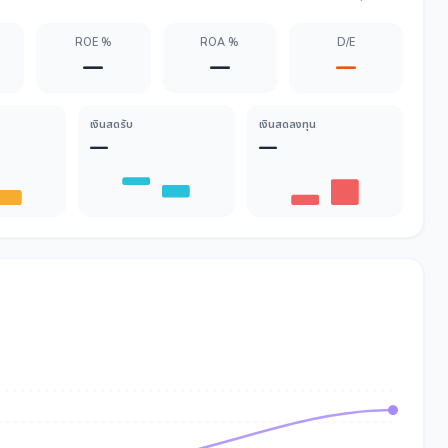
ROE %
ROA %
D/E
—
—
—
เงินสดรับ
เงินสดลงทุน
—
—