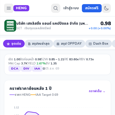
HENG
เข้าสู่ระบบ
สมัครฟรี
0.98
บริษัท เฮงลิสซิ่ง แอนด์ แคปปิตอล จำกัด (มหาชน)
SET · เงินทุนและหลักทรัพย์
+0.00 (+0.00%)
จุดเด่น
สรุปงบล่าสุด
สรุป OPPDAY
Dash Box
เปิด
1.00
ปิดก่อนหน้า
0.98
52W
0.85 – 1.21
P/E
83.60x
P/BV
0.73x
Mkt Cap
3.7K
YIELD
2.67%
BV
1.35
DCA
DIV
IAA
05 ส.ค. 69
กราฟราคาย้อนหลัง 1 ปี
กราฟเต็ม →
ราคา HENG
IAA Target 0.69
1.12