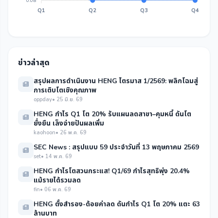
0.0B
Q1
Q2
Q3
Q4
ข่าวล่าสุด
สรุปผลการดำเนินงาน HENG ไตรมาส 1/2569: พลิกโฉมสู่
การเติบโตเชิงคุณภาพ
oppday
• 25 มิ.ย. 69
HENG กำไร Q1 โต 20% รับแผนลดสาขา–คุมหนี้ ดันโต
ยั่งยืน เล็งจ่ายปันผลเพิ่ม
kaohoon
• 26 พ.ค. 69
SEC News : สรุปแบบ 59 ประจำวันที่ 13 พฤษภาคม 2569
set
• 14 พ.ค. 69
HENG กำไรโตสวนกระแส! Q1/69 กำไรสุทธิพุ่ง 20.4%
แม้รายได้รวมลด
fin
• 06 พ.ค. 69
HENG ตั้งสำรอง-ด้อยค่าลด ดันกำไร Q1 โต 20% แตะ 63
ล้านบาท