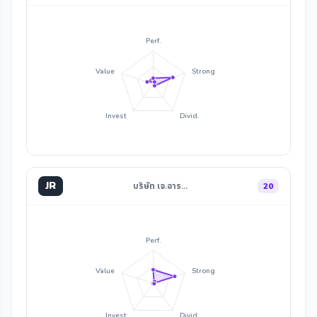
Perf.
Value
Strong
Invest
Divid.
JR
บริษัท เจ.อาร…
20
Perf.
Value
Strong
Invest
Divid.