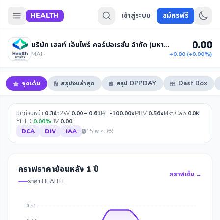
HEALTH
เข้าสู่ระบบ
สมัครฟรี
0.00
บริษัท เฮลท์ เอ็มไพร์ คอร์ปอเรชั่น จำกัด (มหาชน)
MAI ·
+0.00 (+0.00%)
จุดเด่น
สรุปงบล่าสุด
สรุป OPPDAY
Dash Box
ปิดก่อนหน้า
0.36
52W
0.00 – 0.61
P/E
-100.00x
P/BV
0.56x
Mkt Cap
0.0K
YIELD
0.00%
BV
0.00
DCA
DIV
IAA
15 พ.ค. 69
กราฟราคาย้อนหลัง 1 ปี
กราฟเต็ม →
ราคา HEALTH
0.51