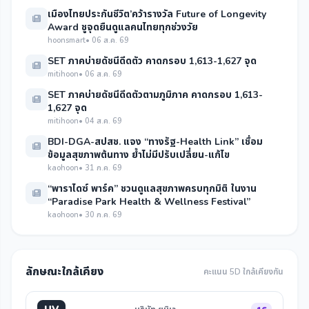
เมืองไทยประกันชีวิต’คว้ารางวัล Future of Longevity
Award ชูจุดยืนดูแลคนไทยทุกช่วงวัย
hoonsmart
• 06 ส.ค. 69
SET ภาคบ่ายดัชนีดีดตัว คาดกรอบ 1,613-1,627 จุด
mitihoon
• 06 ส.ค. 69
SET ภาคบ่ายดัชนีดีดตัวตามภูมิภาค คาดกรอบ 1,613-
1,627 จุด
mitihoon
• 04 ส.ค. 69
BDI-DGA-สปสช. แจง “ทางรัฐ-Health Link” เชื่อม
ข้อมูลสุขภาพต้นทาง ย้ำไม่มีปรับเปลี่ยน-แก้ไข
kaohoon
• 31 ก.ค. 69
“พาราไดซ์ พาร์ค” ชวนดูแลสุขภาพครบทุกมิติ ในงาน
“Paradise Park Health & Wellness Festival”
kaohoon
• 30 ก.ค. 69
ลักษณะใกล้เคียง
คะแนน 5D ใกล้เคียงกัน