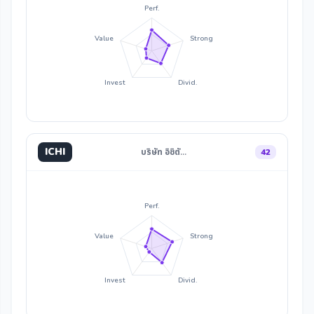
Perf.
Value
Strong
Invest
Divid.
ICHI
บริษัท อิชิตั…
42
Perf.
Value
Strong
Invest
Divid.