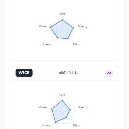
Perf.
Value
Strong
Invest
Divid.
WICE
บริษัท ไวส์ โ…
72
Perf.
Value
Strong
Invest
Divid.