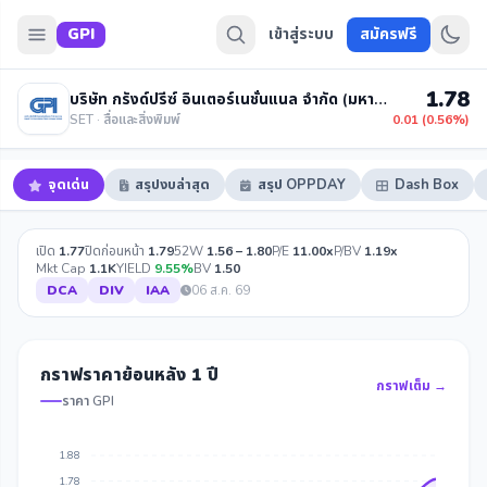
GPI
เข้าสู่ระบบ
สมัครฟรี
1.78
บริษัท กรังด์ปรีซ์ อินเตอร์เนชั่นแนล จำกัด (มหาชน)
SET · สื่อและสิ่งพิมพ์
0.01 (0.56%)
จุดเด่น
สรุปงบล่าสุด
สรุป OPPDAY
Dash Box
เปิด
1.77
ปิดก่อนหน้า
1.79
52W
1.56 – 1.80
P/E
11.00x
P/BV
1.19x
Mkt Cap
1.1K
YIELD
9.55%
BV
1.50
DCA
DIV
IAA
06 ส.ค. 69
กราฟราคาย้อนหลัง 1 ปี
กราฟเต็ม →
ราคา GPI
1.88
1.78