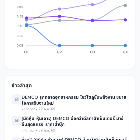
0.8B
0.6B
0.4B
0.2B
0.0B
Q1
Q2
Q3
Q4
ข่าวล่าสุด
DEMCO รุกตลาดอุตสาหกรรม โชว์โซลูชันพลังงาน ขยาย
โอกาสรับงานใหม่
kaohoon
• 22 ก.ค. 69
(มิติหุ้น-หุ้นเจาะ) DEMCO จ่อคว้าดีลดาต้าเซ็นเตอร์ มาร์
จิ้นสุดแกร่ง-ราคาต่ำบุ๊ก
mitihoon
• 09 ก.ค. 69
ด่วน!!! (มิติหุ้น-หุ้นเจาะ) DEMCO จ่อคว้าดีลดาต้าเซ็นเตอร์