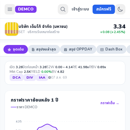
DEMCO
เข้าสู่ระบบ
สมัครฟรี
3.34
บริษัท เด็มโก้ จำกัด (มหาชน)
SET · บริการรับเหมาก่อสร้าง
+0.08 (+2.45%)
จุดเด่น
สรุปงบล่าสุด
สรุป OPPDAY
Dash Box
เปิด
3.26
ปิดก่อนหน้า
3.26
52W
0.00 – 4.14
P/E
41.98x
P/BV
0.69x
Mkt Cap
2.5K
YIELD
0.00%
BV
4.82
DCA
DIV
IAA
07 ส.ค. 69
กราฟราคาย้อนหลัง 1 ปี
กราฟเต็ม →
ราคา DEMCO
4.35