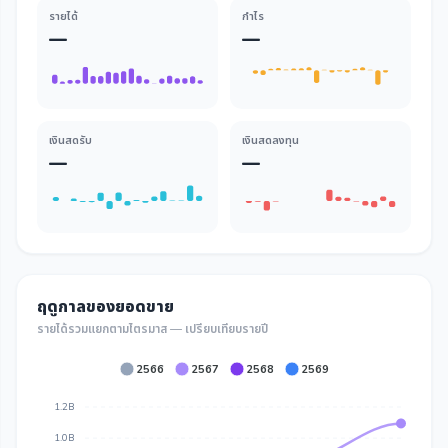
รายได้
กำไร
—
—
เงินสดรับ
เงินสดลงทุน
—
—
ฤดูกาลของยอดขาย
รายได้รวมแยกตามไตรมาส — เปรียบเทียบรายปี
2566
2567
2568
2569
1.2B
1.0B