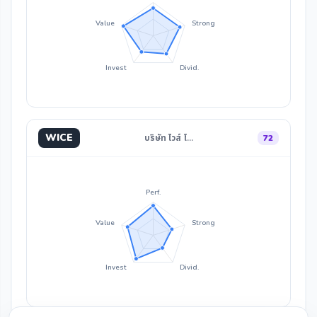
Value
Strong
Invest
Divid.
WICE
บริษัท ไวส์ โ…
72
Perf.
Value
Strong
Invest
Divid.