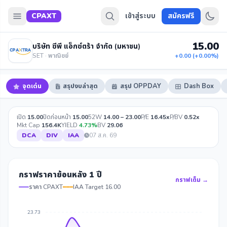
CPAXT
เข้าสู่ระบบ
สมัครฟรี
15.00
บริษัท ซีพี แอ็กซ์ตร้า จำกัด (มหาชน)
SET · พาณิชย์
+0.00 (+0.00%)
จุดเด่น
สรุปงบล่าสุด
สรุป OPPDAY
Dash Box
เปิด
15.00
ปิดก่อนหน้า
15.00
52W
14.00 – 23.00
P/E
16.45x
P/BV
0.52x
Mkt Cap
156.4K
YIELD
4.73%
BV
29.06
DCA
DIV
IAA
07 ส.ค. 69
กราฟราคาย้อนหลัง 1 ปี
กราฟเต็ม →
ราคา CPAXT
IAA Target 16.00
23.73