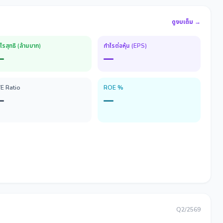
ดูงบเต็ม →
ไรสุทธิ (ล้านบาท)
กำไรต่อหุ้น (EPS)
—
—
/E Ratio
ROE %
—
—
Q2/2569