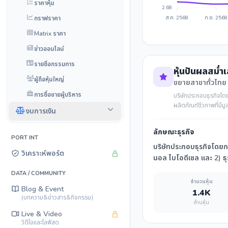
ราคาหุ้น
2.68
กราฟราคา
ส.ค. 2568
ก.ย. 2568
Matrix ราคา
ข่าวออนไลน์
รายชื่อกรรมการ
หุ้นปันผลสม่ำ
ผู้ถือหุ้นใหญ่
ขยายสาขาทั่วไทย
การซื้อขายผู้บริหาร
บริษัทประกอบธุรกิจโดย
ผลิตภัณฑ์ชีวภาพที่มีมูล
งบการเงิน
ลักษณะธุรกิจ
PORT INT
บริษัทประกอบธุรกิจโดยการ
วิเคราะห์พอร์ต
นอล ไบโอดีเซล และ 2) ธุรก
DATA / COMMUNITY
จำนวนหุ้น
Blog & Event
1.4K
(บทความ&ข่าวสาร&กิจกรรม)
ล้านหุ้น
Live & Video
วิดีโอและไลฟ์สด