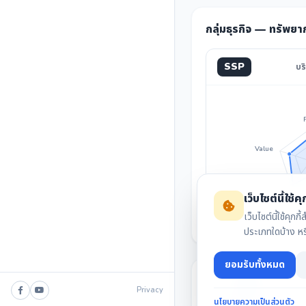
กลุ่มธุรกิจ — ทรัพยา
SSP
บร
Value
Invest
เว็บไซต์นี้ใช้คุก
เว็บไซต์นี้ใช้ค
ประเภทใดบ้าง ห
ยอมรับทั้งหมด
Privacy
นโยบายความเป็นส่วนตัว
สรุปงบล่าสุด