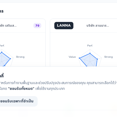
กร
LANNA
ิษัท เสริมส…
70
บริษัท ลานนาร…
Perf.
Perf.
Strong
Value
Strong
Divid.
Invest
Divid.
กี้
ุกกี้สำหรับการทำงานพื้นฐานและช่วยปรับปรุงประสบการณ์ของคุณ คุณสามารถเลือกได้ว่าจ
รือกด
"ยอมรับทั้งหมด"
เพื่อใช้งานทุกประเภท
ยอมรับเฉพาะที่จำเป็น
กราฟราคา
เงินปันผล
IAA Con