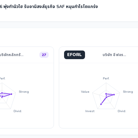
พุ่งทำนิวไฮ รับอานิสงส์ธุรกิจ SAF หนุนกำไรโตแกร่ง
EFORL
บริษัทหลักทรั…
27
บริษัท อี ฟอร…
Perf.
Perf.
Strong
Value
Strong
Divid.
Invest
Divid.