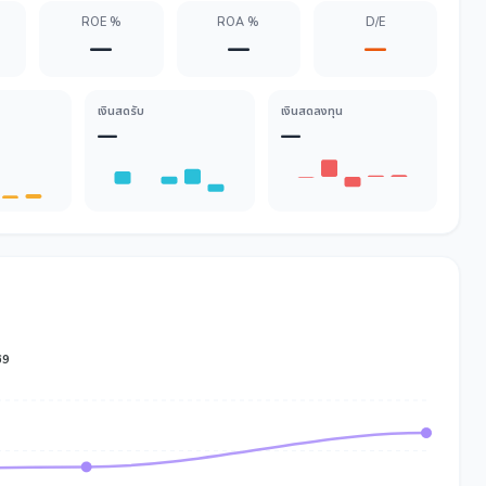
ROE %
ROA %
D/E
—
—
—
เงินสดรับ
เงินสดลงทุน
—
—
69