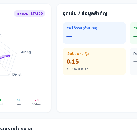
จุดเด่น / ข้อมูลสำคัญ
ผลรวม: 27/100
รายได้รวม (ล้านบาท)
กำ
—
.
Strong
เงินปันผล / หุ้น
D
0.15
XD 04 มี.ค. 69
Divid.
0
60
-3
id.
Invest
Value
ลรวมรายไตรมาส