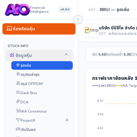
Financial
AiO
BBGI — จุดเด่น
v4.0.2
Intelligence
บริษัท บีบีจีไอ จำกั
ห้องเรียนหุ้น
SET · พลังงานและสาธา
STOCK INFO
เปิด
5.50
ปิดก่อนหน้า
5.35
52
ข้อมูลหุ้น
จุดเด่น
สรุปงบล่าสุด
กราฟราคาย้อนหลัง 1
สรุป OPPDAY
ราคา BBGI
IAA Targ
Dash Box
8.47
DCA
IAA Consensus
6.54
ProjectX
4.61
เงินปันผล