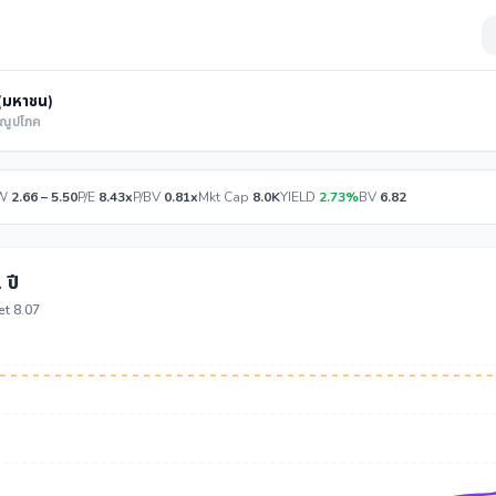
ด (มหาชน)
รณูปโภค
W
2.66 – 5.50
P/E
8.43x
P/BV
0.81x
Mkt Cap
8.0K
YIELD
2.73%
BV
6.82
 ปี
et 8.07