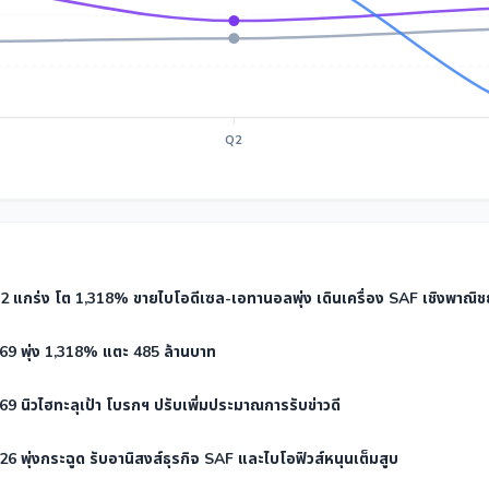
Q2
 แกร่ง โต 1,318% ขายไบโอดีเซล-เอทานอลพุ่ง เดินเครื่อง SAF เชิงพาณิชย
69 พุ่ง 1,318% แตะ 485 ล้านบาท
9 นิวไฮทะลุเป้า โบรกฯ ปรับเพิ่มประมาณการรับข่าวดี
6 พุ่งกระฉูด รับอานิสงส์ธุรกิจ SAF และไบโอฟิวส์หนุนเต็มสูบ