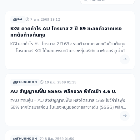
7 ส.ค. 2569 19:12
IAA
KGI คาดกำไร AU ไตรมาส 2 ปี 69 ชะลอตัวจากแรง
กดดันด้านต้นทุน
KGI คาดกำไร AU ไตรมาส 2 ปี 69 ชะลอตัวจากแรงกดดันด้านต้นทุน
— โบรกเกอร์ KGI ได้เผยแพร่บทวิเคราะห์หุ้นบริษัท อาฟเตอร์ ยู จำกัด
(มหาชน) หรือ AU โดยคาดการณ์กำไรสุทธิในไตรมาส 2/2569 อยู่ที่ 50
ล้านบาท ลดลง...
19 มิ.ย. 2569 01:15
THUNHOON
AU สัญญาณฟื้น SSSG พลิกบวก พิกัดเป้า 4.6 บ.
#AU #ทันหุ้น – AU ส่งสัญญาณฟื้น! หลังไตรมาส 1/69 โชว์กำไรพุ่ง
58% จากไตรมาสก่อน รับแรงหนุนยอดขายสาขาเดิม (SSSG) พลิก
บวก 5.7% คาดหนุนกำไรไตรมาส 2/69 โตต่อ พร้อมจับตาธุรกิจ Non-
Café เดินหน้าสร้างรายได้เ...
8 มิ.ย. 2569 01:50
THUNHOON