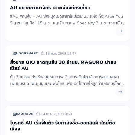
AU ขยายอาณาจักร เจาะเมืองท่องเที่ยว
#AU #ทันหุ้น – AU ปักหมุดเปิดสาขาใหม่รวม 23 แห่ง ทั้ง After You
5 สาขา “ลูกก๊อ” 15 สาขา และร้านกาแฟ Specialty 3 สาขา เจาะเมือง
ท่องเที่ยว หัวเมืองเศรษฐกิจ ทำเลกำลังซื้อสูง พร้อมเดินหน้าศึกษาโอกา
สรุกต่า...
18 พ.ค. 2569 19:47
HOONSMART
สั่งขาย OKJ ขาดทุนยับ 30 ล้านบ. MAGURO น่าสน
เชียร์ AU
ทั้ง 3 แบรนด์ดังใช้กลยุทธ์ในการสร้างการเติบโต ผ่านการขยายสาขา
เพิ่มแบรนด์ เพิ่มเมนู และเพิ่มไซส์ เพื่อเปิดโอกาสให้ลูกค้าเลือกบริโภค
ได้มากขึ้น ณ สิ้นเดือนมี.ค. 2569 ทั้ง”แบรนด์โอ้ กะ จู๋” และ
“แบรนด์”อ...
14 พ.ค. 2569 10:53
KAOHOON
โบรกชี้ AU เริ่มฟื้นตัว รับกำลังซื้อ-ออกสินค้าใหม่ต่อ
เนื่อง