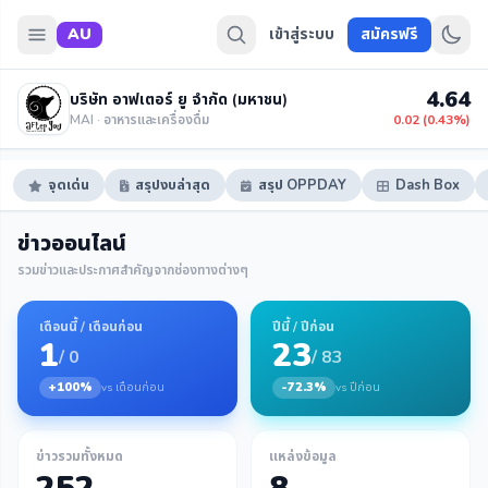
AU
เข้าสู่ระบบ
สมัครฟรี
4.64
บริษัท อาฟเตอร์ ยู จำกัด (มหาชน)
MAI · อาหารและเครื่องดื่ม
0.02 (0.43%)
จุดเด่น
สรุปงบล่าสุด
สรุป OPPDAY
Dash Box
ข่าวออนไลน์
รวมข่าวและประกาศสำคัญจากช่องทางต่างๆ
เดือนนี้ / เดือนก่อน
ปีนี้ / ปีก่อน
1
23
/ 0
/ 83
+100%
-72.3%
vs เดือนก่อน
vs ปีก่อน
ข่าวรวมทั้งหมด
แหล่งข้อมูล