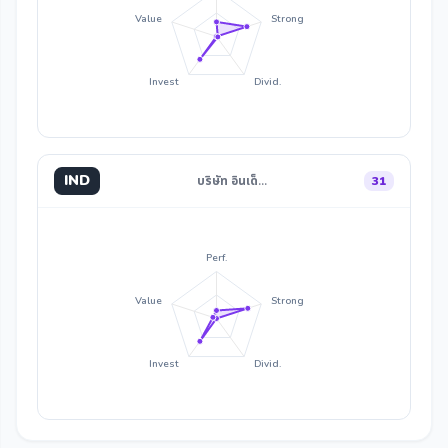
Value
Strong
Invest
Divid.
IND
บริษัท อินเด็…
31
Perf.
Value
Strong
Invest
Divid.