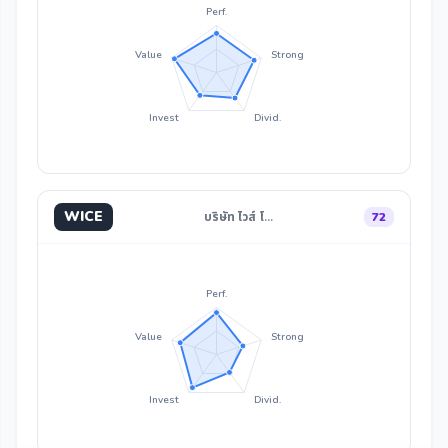
Perf.
Value
Strong
Invest
Divid.
WICE
บริษัท ไวส์ โ…
72
Perf.
Value
Strong
Invest
Divid.