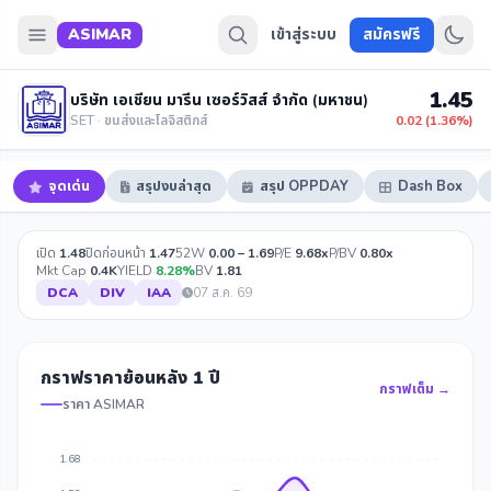
ASIMAR
เข้าสู่ระบบ
สมัครฟรี
1.45
บริษัท เอเชียน มารีน เซอร์วิสส์ จำกัด (มหาชน)
SET · ขนส่งและโลจิสติกส์
0.02 (1.36%)
จุดเด่น
สรุปงบล่าสุด
สรุป OPPDAY
Dash Box
เปิด
1.48
ปิดก่อนหน้า
1.47
52W
0.00 – 1.69
P/E
9.68x
P/BV
0.80x
Mkt Cap
0.4K
YIELD
8.28%
BV
1.81
DCA
DIV
IAA
07 ส.ค. 69
กราฟราคาย้อนหลัง 1 ปี
กราฟเต็ม →
ราคา ASIMAR
1.68