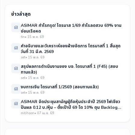
ข่าวล่าสุด
ASIMAR กำไรทรุด! ไตรมาส 1/69 กำไรลดฮวบ 69% งาน
ซ่อมเรือหด
fin
• 15 พ.ค. 69
คำอธิบายและวิเคราะห์ของฝ่ายจัดการ ไตรมาสที่ 1 สิ้นสุด
วันที่ 31 มี.ค. 2569
set
• 15 พ.ค. 69
สรุปผลการดำเนินงานของ บจ. ไตรมาสที่ 1 (F45) (สอบ
ทานแล้ว)
set
• 15 พ.ค. 69
งบการเงิน ไตรมาสที่ 1/2569 (สอบทานแล้ว)
set
• 15 พ.ค. 69
ASIMAR จัดประชุมสามัญผู้ถือหุ้นประจำปี 2569 ไฟเขียว
ปันผล 0.12 บ./หุ้น – ตั้งเป้าปี 69 โต 10% ตุน Backlog
แน่น 280 ลบ.
mitihoon
• 07 เม.ย. 69