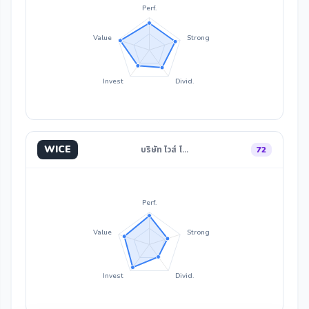
Perf.
Value
Strong
Invest
Divid.
WICE
บริษัท ไวส์ โ…
72
Perf.
Value
Strong
Invest
Divid.