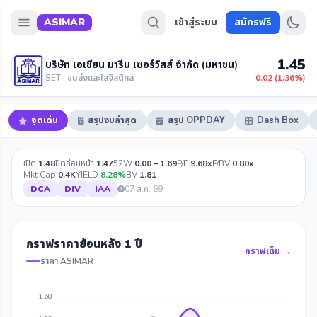
ASIMAR
เข้าสู่ระบบ
สมัครฟรี
1.45
บริษัท เอเชียน มารีน เซอร์วิสส์ จำกัด (มหาชน)
SET · ขนส่งและโลจิสติกส์
0.02 (1.36%)
จุดเด่น
สรุปงบล่าสุด
สรุป OPPDAY
Dash Box
เปิด
1.48
ปิดก่อนหน้า
1.47
52W
0.00 – 1.69
P/E
9.68x
P/BV
0.80x
Mkt Cap
0.4K
YIELD
8.28%
BV
1.81
DCA
DIV
IAA
07 ส.ค. 69
กราฟราคาย้อนหลัง 1 ปี
กราฟเต็ม →
ราคา ASIMAR
1.68