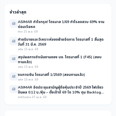
ข่าวล่าสุด
ASIMAR กำไรทรุด! ไตรมาส 1/69 กำไรลดฮวบ 69% งาน
ซ่อมเรือหด
fin
• 15 พ.ค. 69
คำอธิบายและวิเคราะห์ของฝ่ายจัดการ ไตรมาสที่ 1 สิ้นสุด
วันที่ 31 มี.ค. 2569
set
• 15 พ.ค. 69
สรุปผลการดำเนินงานของ บจ. ไตรมาสที่ 1 (F45) (สอบ
ทานแล้ว)
set
• 15 พ.ค. 69
งบการเงิน ไตรมาสที่ 1/2569 (สอบทานแล้ว)
set
• 15 พ.ค. 69
ASIMAR จัดประชุมสามัญผู้ถือหุ้นประจำปี 2569 ไฟเขียว
ปันผล 0.12 บ./หุ้น – ตั้งเป้าปี 69 โต 10% ตุน Backlog
แน่น 280 ลบ.
mitihoon
• 07 เม.ย. 69