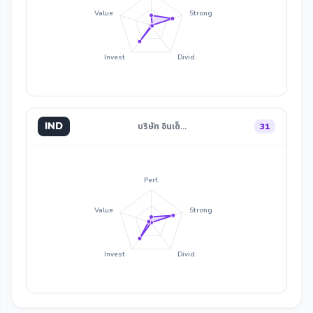
Value
Strong
Invest
Divid.
IND
บริษัท อินเด็…
31
Perf.
Value
Strong
Invest
Divid.