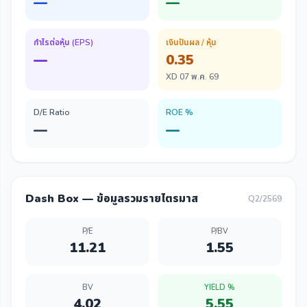
—
—
กำไรต่อหุ้น (EPS)
เงินปันผล / หุ้น
—
0.35
XD 07 พ.ค. 69
D/E Ratio
ROE %
—
—
Dash Box — ข้อมูลรวมรายไตรมาส
Q2/2569
P/E
P/BV
11.21
1.55
BV
YIELD %
4.02
5.55