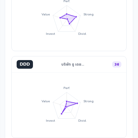
Perf.
Value
Strong
Invest
Divid.
DDD
บริษัท ดู เดย…
36
Perf.
Value
Strong
Invest
Divid.