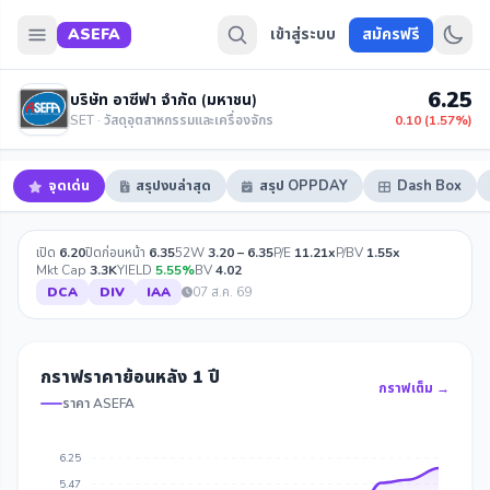
ASEFA
เข้าสู่ระบบ
สมัครฟรี
6.25
บริษัท อาซีฟา จำกัด (มหาชน)
SET · วัสดุอุตสาหกรรมและเครื่องจักร
0.10 (1.57%)
จุดเด่น
สรุปงบล่าสุด
สรุป OPPDAY
Dash Box
เปิด
6.20
ปิดก่อนหน้า
6.35
52W
3.20 – 6.35
P/E
11.21x
P/BV
1.55x
Mkt Cap
3.3K
YIELD
5.55%
BV
4.02
DCA
DIV
IAA
07 ส.ค. 69
กราฟราคาย้อนหลัง 1 ปี
กราฟเต็ม →
ราคา ASEFA
6.25
5.47