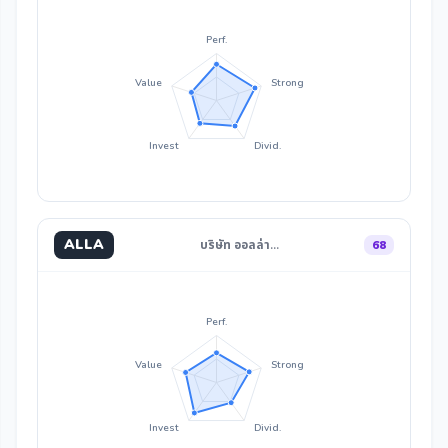
Perf.
Value
Strong
Invest
Divid.
ALLA
บริษัท ออลล่า…
68
Perf.
Value
Strong
Invest
Divid.