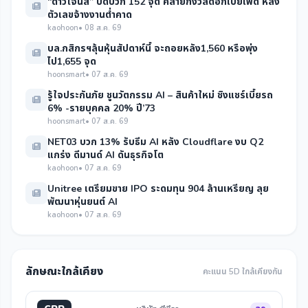
“ดาวโจนส์” ปิดบวก 152 จุด คลายกังวลดอกเบี้ยเฟด หลัง
ตัวเลขจ้างงานต่ำคาด
kaohoon
• 08 ส.ค. 69
บล.กสิกรฯลุ้นหุ้นสัปดาห์นี้ จะถอยหลัง1,560 หรือพุ่ง
ไป1,655 จุด
hoonsmart
• 07 ส.ค. 69
รู้ใจประกันภัย ชูนวัตกรรม AI – สินค้าใหม่ ชิงแชร์เบี้ยรถ
6% -รายบุคคล 20% ปี’73
hoonsmart
• 07 ส.ค. 69
NET03 บวก 13% รับธีม AI หลัง Cloudflare งบ Q2
แกร่ง ดีมานด์ AI ดันธุรกิจโต
kaohoon
• 07 ส.ค. 69
Unitree เตรียมขาย IPO ระดมทุน 904 ล้านเหรียญ ลุย
พัฒนาหุ่นยนต์ AI
kaohoon
• 07 ส.ค. 69
ลักษณะใกล้เคียง
คะแนน 5D ใกล้เคียงกัน