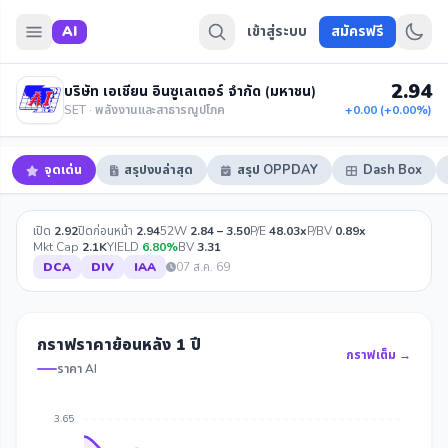
AI
เข้าสู่ระบบ
สมัครฟรี
2.94
บริษัท เอเชียน อินซูเลเตอร์ จำกัด (มหาชน)
SET · พลังงานและสาธารณูปโภค
+0.00 (+0.00%)
จุดเด่น
สรุปงบล่าสุด
สรุป OPPDAY
Dash Box
เปิด
2.92
ปิดก่อนหน้า
2.94
52W
2.84 – 3.50
P/E
48.03x
P/BV
0.89x
Mkt Cap
2.1K
YIELD
6.80%
BV
3.31
DCA
DIV
IAA
07 ส.ค. 69
กราฟราคาย้อนหลัง 1 ปี
กราฟเต็ม →
ราคา AI
3.65