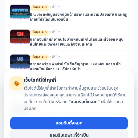
ข้อมูล AIO
2 ชั่วโมง
Bitcoin เผชิญแรงกดดันด้านราคาและความปลอดภัย ขณะกฎ
เกณฑ์ทั่วโลกเข้มงวดขึ้น
ข้อมูล AIO
2 ชั่วโมง
ตลาดจีนคึกคักจากนโยบายหนุนเทคโนโลยีและส่งออก หนุน
หุ้นไทยและซัพพลายเชนพลังงานสะอาด
ข้อมูล AIO
2 ชั่วโมง
ตลาดสหรัฐฯ พุ่งทำนิวไฮ รับสัญญาณ Fed ผ่อนคลาย นัก
ลงทุนไทยจับตา CPI สัปดาห์หน้า
เว็บไซต์นี้ใช้คุกกี้
ข้อมูล AIO
2 ชั่วโมง
เว็บไซต์นี้ใช้คุกกี้สำหรับการทำงานพื้นฐานและช่วยปรับปรุง
ตลาดหุ้นไทยรับแรงหนุนจากปัจจัยต่างประเทศและนโยบายรัฐ
ท่ามกลางการเมืองในประเทศที่ยังต้องจับตา
ประสบการณ์ของคุณ คุณสามารถเลือกได้ว่าจะอนุญาตให้ใช้งาน
คุกกี้ประเภทใดบ้าง หรือกด
"ยอมรับทั้งหมด"
เพื่อใช้งานทุก
ข้อมูล AIO
5 ชั่วโมง
ประเภท
ความปลอดภัยคริปโตและกฎระเบียบคือประเด็นร้อน นักลงทุน
ไทยจับตาผลกระทบจากภูมิรัฐศาสตร์และการเงินโลก
ยอมรับทั้งหมด
ข้อมูล AIO
5 ชั่วโมง
ยอมรับเฉพาะที่จำเป็น