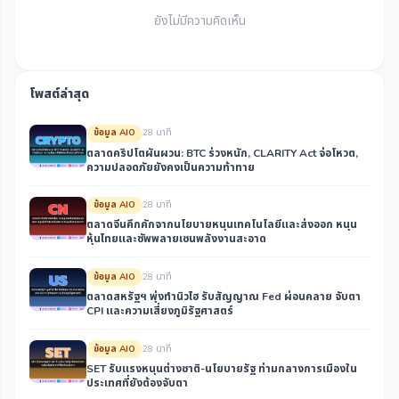
ยังไม่มีความคิดเห็น
โพสต์ล่าสุด
ข้อมูล AIO
28 นาที
ตลาดคริปโตผันผวน: BTC ร่วงหนัก, CLARITY Act จ่อโหวต,
ความปลอดภัยยังคงเป็นความท้าทาย
ข้อมูล AIO
28 นาที
ตลาดจีนคึกคักจากนโยบายหนุนเทคโนโลยีและส่งออก หนุน
หุ้นไทยและซัพพลายเชนพลังงานสะอาด
ข้อมูล AIO
28 นาที
ตลาดสหรัฐฯ พุ่งทำนิวไฮ รับสัญญาณ Fed ผ่อนคลาย จับตา
CPI และความเสี่ยงภูมิรัฐศาสตร์
ข้อมูล AIO
28 นาที
SET รับแรงหนุนต่างชาติ-นโยบายรัฐ ท่ามกลางการเมืองใน
ประเทศที่ยังต้องจับตา