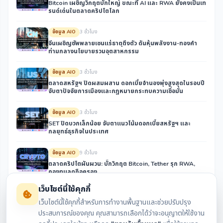
Bitcoin เผชิญวิกฤตบั๊กใหญ่ ขณะที่ AI และ RWA ยังคงเป็นเท
รนด์เด่นในตลาดคริปโตโลก
ข้อมูล AIO
3 ชั่วโมง
จีนเผชิญซัพพลายเชนแร่ธาตุตึงตัว ดันหุ้นพลังงาน-ทองคำ
ท่ามกลางนโยบายรวมอุตสาหกรรม
ข้อมูล AIO
3 ชั่วโมง
ตลาดสหรัฐฯ ปิดผสมผสาน ดอกเบี้ยจำนองพุ่งสูงสุดในรอบปี
จับตาปัจจัยการเมืองและกฎหมายกระทบความเชื่อมั่น
ข้อมูล AIO
3 ชั่วโมง
SET ปิดบวกเล็กน้อย จับตาแนวโน้มดอกเบี้ยสหรัฐฯ และ
กลยุทธ์ธุรกิจในประเทศ
ข้อมูล AIO
9 ชั่วโมง
ตลาดคริปโตผันผวน: บั๊กวิกฤต Bitcoin, Tether รุก RWA,
กองทุนลดถือครอง
เว็บไซต์นี้ใช้คุกกี้
ข้อมูล AIO
9 ชั่วโมง
เว็บไซต์นี้ใช้คุกกี้สำหรับการทำงานพื้นฐานและช่วยปรับปรุง
จีนเร่งเสริมความมั่นคงพลังงานและแร่ธาตุ ท่ามกลางข่าว
คองโกแบนส่งออกทองแดง-โคบอลต์เข้มข้น กระทบซัพพลาย
ประสบการณ์ของคุณ คุณสามารถเลือกได้ว่าจะอนุญาตให้ใช้งาน
เชนโลก