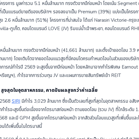
โครงการ มูลค่ารวม 5.1 หมื่นล้านบาท ทรงตัวจากปีก่อนหน้า โดยเน้น Segme
ริที่เป็นแบรนด์ขายดีของบริษัทฯ รองลงมาเป็น Premium (39%) แบ่งเป็นโครงก
 2.6 หมื่นล้านบาท (51%) โครงการที่น่าสนใจ ได้แก่ Narasiri Victorie-กรุงเ
illa-ภูเก็ต, คอนโดแบรนด์ LOVE (JV) ริมแม่น้ำเจ้าพระยา, คอนโดแบรนด์ 
 หมื่นล้านบาท ทรงตัวจากปีก่อนหน้า (41,661 ล้านบาท) และตั้งเป้ายอดโอน 3.9 หมื
ล้านบาท) โดยเติบโตจากยอดโอนแนวสูงที่มีคอนโดครบกำหนดโอนในส่วนของบริษัทใ
าดการณ์กำไรปี 2569 จะสูงขึ้นจากปีก่อนหน้า โดยหลักมาจากกำไรพิเศษ Earnou
รียญฯ), กำไรจากการร่วมทุน JV และแผนการขายสินทรัพย์เข้า REIT
 สูงสุดในอุตสาหกรรม, คาดปันผลสูงกว่าค่าเฉลี่ย
ี 2568
SIRI
มีกำไร 3,029 ล้านบาท ซึ่งเป็นตัวเลขที่สูงที่สุดในอุตสาหกรรม อสัง
ไรจะสูงขึ้นต่อเนื่องจากไตรมาสก่อนหน้า ตามยอดโอน (รวม JV) ที่ใกล้ระดับ 1.2
568 และมี GPM สูงขึ้นจากไตรมาสก่อนหน้า จากสัดส่วนโอนแนวสูงที่เพิ่มขึ้นแล
โอนได้เพิ่มขึ้นในไตรมาสนี้