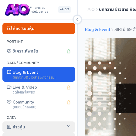
Financial
AiO
บทความ ข่าวสาร กิ
v4.0.2
Intelligence
ห้องเรียนหุ้น
Blog & Event
PORT INT
วิเคราะห์พอร์ต
DATA / COMMUNITY
Blog & Event
(บทความ&ข่าวสาร&กิจกรรม)
Live & Video
วิดีโอและไลฟ์สด
Community
(ชุมชนนักลงทุน)
DATA
ข่าวหุ้น