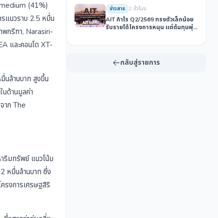
nt medium (41%)
ข่าวสาร
2 ชั่วโมง
ารแนวราบ 2.5 หมื่น
AIT กำไร Q2/2569 ทรงตัวเล็กน้อย
รับรายได้โครงการหนุน แต่ต้นทุนพุ่ง
ทพกรีฑา, Narasiri-
กระทบ GPM
RHEA และคอนโด XT-
กลับสู่รายการ
่นล้านบาท สูงขึ้น
นด้านมูลค่า
t จาก The
หาริมทรัพย์ แนวโน้ม
 หมื่นล้านบาท ซึ่ง
ะโครงการเศรษฐสิริ