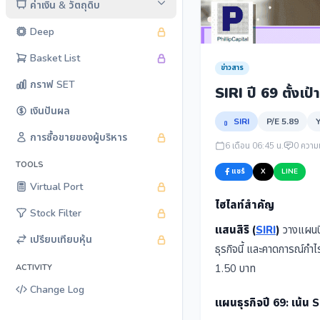
ค่าเงิน & วัตถุดิบ
Deep
Basket List
ข่าวสาร
กราฟ SET
SIRI ปี 69 ตั้งเ
เงินปันผล
SIRI
P/E 5.89
Y
การซื้อขายของผู้บริหาร
6 เดือน 06:45 น.
0 ความเ
TOOLS
แชร์
X
LINE
Virtual Port
ไฮไลท์สำคัญ
Stock Filter
แสนสิริ (
SIRI
)
วางแผนปี
เปรียบเทียบหุ้น
ธุรกิจนี้ และคาดการณ์กำ
1.50 บาท
ACTIVITY
Change Log
แผนธุรกิจปี 69: เน้น