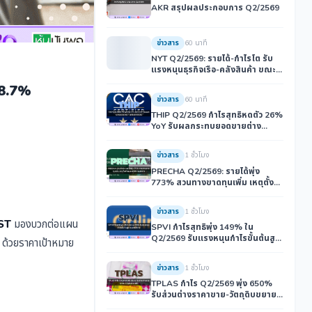
AKR สรุปผลประกอบการ Q2/2569
ข่าวสาร
60 นาที
NYT Q2/2569: รายได้-กำไรโต รับ
แรงหนุนธุรกิจเรือ-คลังสินค้า ขณะที่
ปริมาณรถยนต์ผ่านท่าลดลง
น 8.7%
ข่าวสาร
60 นาที
THIP Q2/2569 กำไรสุทธิหดตัว 26%
YoY รับผลกระทบยอดขายต่าง
ประเทศลดลง
ข่าวสาร
1 ชั่วโมง
PRECHA Q2/2569: รายได้พุ่ง
773% สวนทางขาดทุนเพิ่ม เหตุตั้ง
สำรอง-ค่าใช้จ่ายบริหาร
ข่าวสาร
1 ชั่วโมง
PST
มองบวกต่อแผน
SPVI กำไรสุทธิพุ่ง 149% ใน
Q2/2569 รับแรงหนุนกำไรขั้นต้นสูง-
" ด้วยราคาเป้าหมาย
คุมค่าใช้จ่าย
ข่าวสาร
1 ชั่วโมง
TPLAS กำไร Q2/2569 พุ่ง 650%
รับส่วนต่างราคาขาย-วัตถุดิบขยาย
ตัว