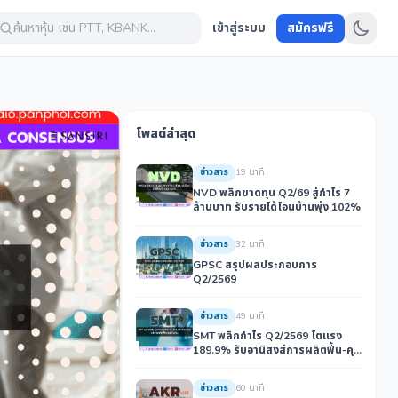
ค้นหาหุ้น เช่น PTT, KBANK...
เข้าสู่ระบบ
สมัครฟรี
โพสต์ล่าสุด
ข่าวสาร
19 นาที
NVD พลิกขาดทุน Q2/69 สู่กำไร 7
ล้านบาท รับรายได้โอนบ้านพุ่ง 102%
ข่าวสาร
32 นาที
GPSC สรุปผลประกอบการ
Q2/2569
ข่าวสาร
49 นาที
SMT พลิกกำไร Q2/2569 โตแรง
189.9% รับอานิสงส์การผลิตฟื้น-คุม
ต้นทุน
ข่าวสาร
60 นาที