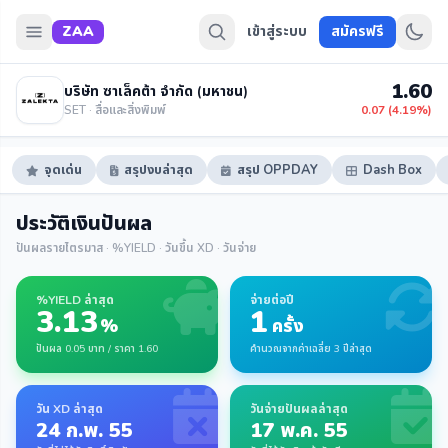
ZAA
เข้าสู่ระบบ
สมัครฟรี
1.60
บริษัท ซาเล็คต้า จำกัด (มหาชน)
SET · สื่อและสิ่งพิมพ์
0.07 (4.19%)
จุดเด่น
สรุปงบล่าสุด
สรุป OPPDAY
Dash Box
ประวัติเงินปันผล
ปันผลรายไตรมาส · %YIELD · วันขึ้น XD · วันจ่าย
%YIELD ล่าสุด
จ่ายต่อปี
3.13
1
%
ครั้ง
ปันผล 0.05 บาท / ราคา 1.60
คำนวณจากค่าเฉลี่ย 3 ปีล่าสุด
วัน XD ล่าสุด
วันจ่ายปันผลล่าสุด
24 ก.พ. 55
17 พ.ค. 55