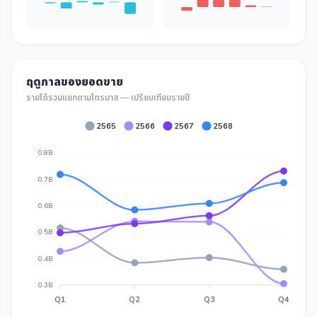
ฤดูกาลของยอดขาย
รายได้รวมแยกตามไตรมาส — เปรียบเทียบรายปี
2565
2566
2567
2568
0.8B
0.7B
0.6B
0.5B
0.4B
0.3B
Q1
Q2
Q3
Q4