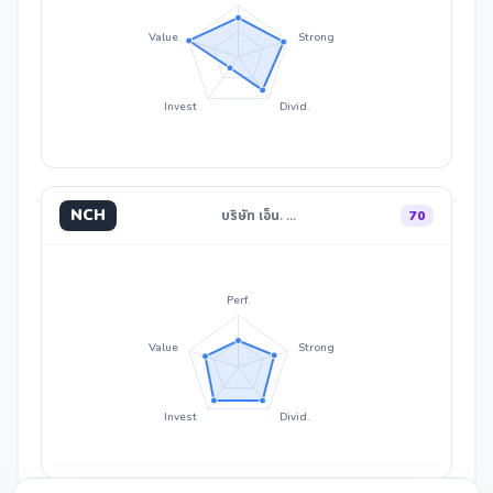
Value
Strong
Invest
Divid.
NCH
บริษัท เอ็น. …
70
Perf.
Value
Strong
Invest
Divid.