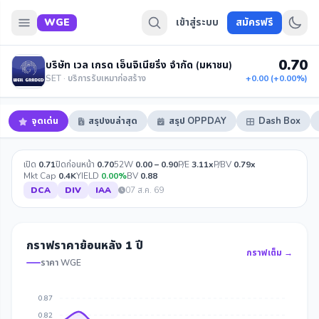
WGE
เข้าสู่ระบบ
สมัครฟรี
0.70
บริษัท เวล เกรด เอ็นจิเนียริ่ง จำกัด (มหาชน)
SET · บริการรับเหมาก่อสร้าง
+0.00 (+0.00%)
จุดเด่น
สรุปงบล่าสุด
สรุป OPPDAY
Dash Box
เปิด
0.71
ปิดก่อนหน้า
0.70
52W
0.00 – 0.90
P/E
3.11x
P/BV
0.79x
Mkt Cap
0.4K
YIELD
0.00%
BV
0.88
DCA
DIV
IAA
07 ส.ค. 69
กราฟราคาย้อนหลัง 1 ปี
กราฟเต็ม →
ราคา WGE
0.87
0.82