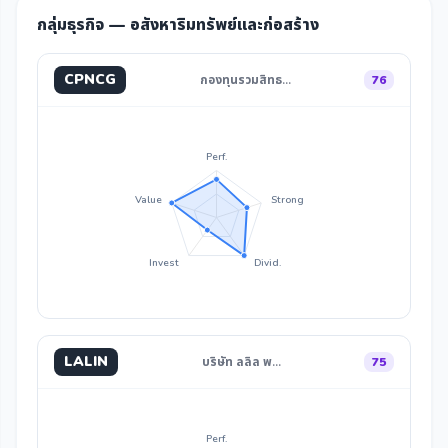
กลุ่มธุรกิจ — อสังหาริมทรัพย์และก่อสร้าง
CPNCG
กองทุนรวมสิทธ…
76
Perf.
Value
Strong
Invest
Divid.
LALIN
บริษัท ลลิล พ…
75
Perf.