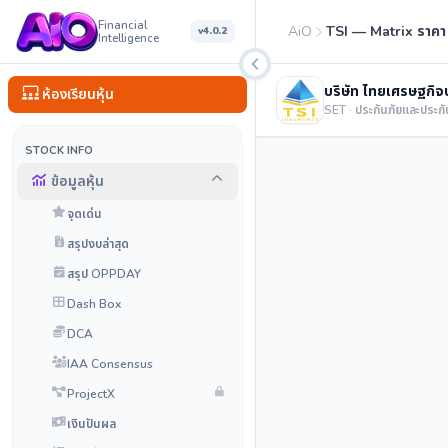
Financial
AiO
TSI — Matrix ราคา
v4.0.2
Intelligence
บริษัท ไทยเศรษฐกิจ
ห้องเรียนหุ้น
SET · ประกันภัยและประกั
STOCK INFO
ข้อมูลหุ้น
จุดเด่น
สรุปงบล่าสุด
สรุป OPPDAY
Dash Box
DCA
IAA Consensus
ProjectX
เงินปันผล