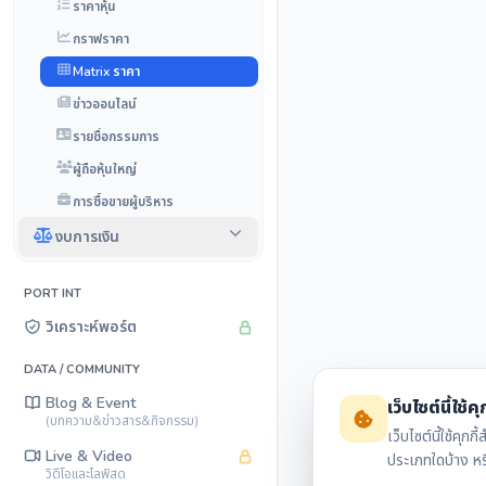
ราคาหุ้น
กราฟราคา
Matrix ราคา
ข่าวออนไลน์
รายชื่อกรรมการ
ผู้ถือหุ้นใหญ่
การซื้อขายผู้บริหาร
งบการเงิน
PORT INT
วิเคราะห์พอร์ต
DATA / COMMUNITY
Blog & Event
เว็บไซต์นี้ใช้คุก
(บทความ&ข่าวสาร&กิจกรรม)
เว็บไซต์นี้ใช้ค
Live & Video
ประเภทใดบ้าง ห
วิดีโอและไลฟ์สด