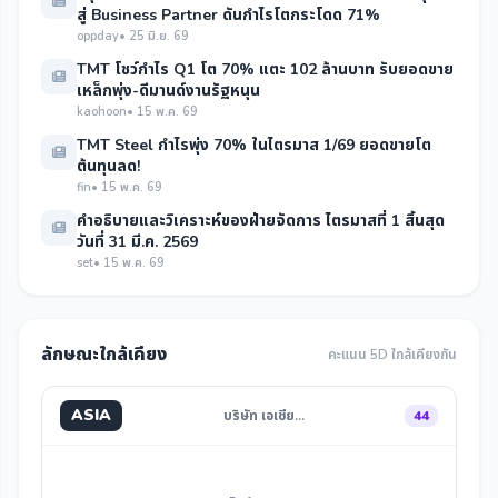
สู่ Business Partner ดันกำไรโตกระโดด 71%
oppday
• 25 มิ.ย. 69
TMT โชว์กำไร Q1 โต 70% แตะ 102 ล้านบาท รับยอดขาย
เหล็กพุ่ง-ดีมานด์งานรัฐหนุน
kaohoon
• 15 พ.ค. 69
TMT Steel กำไรพุ่ง 70% ในไตรมาส 1/69 ยอดขายโต
ต้นทุนลด!
fin
• 15 พ.ค. 69
คำอธิบายและวิเคราะห์ของฝ่ายจัดการ ไตรมาสที่ 1 สิ้นสุด
วันที่ 31 มี.ค. 2569
set
• 15 พ.ค. 69
ลักษณะใกล้เคียง
คะแนน 5D ใกล้เคียงกัน
ASIA
บริษัท เอเชีย…
44