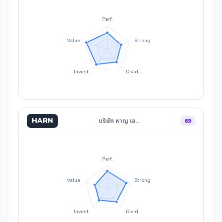
Perf.
Value
Strong
Invest
Divid.
HARN
บริษัท หาญ เอ…
69
Perf.
Value
Strong
Invest
Divid.