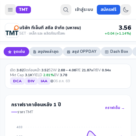
TMT
เข้าสู่ระบบ
สมัครฟรี
3.56
บริษัท ทีเอ็มที สตีล จำกัด (มหาชน)
SET · เหล็ก และ ผลิตภัณฑ์โลหะ
+0.04 (+1.14%)
จุดเด่น
สรุปงบล่าสุด
สรุป OPPDAY
Dash Box
เปิด
3.62
ปิดก่อนหน้า
3.52
52W
2.68 – 4.06
P/E
21.87x
P/BV
0.94x
Mkt Cap
3.1K
YIELD
2.81%
BV
3.78
DCA
DIV
IAA
06 ส.ค. 69
กราฟราคาย้อนหลัง 1 ปี
กราฟเต็ม →
ราคา TMT
4.03