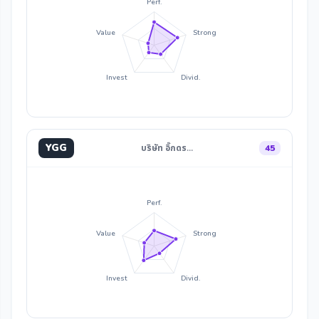
Perf.
Value
Strong
Invest
Divid.
YGG
บริษัท อิ๊กดร…
45
Perf.
Value
Strong
Invest
Divid.