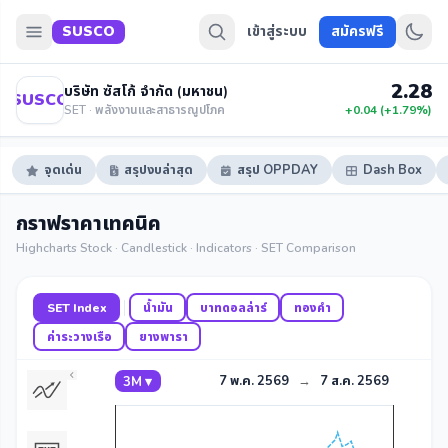
SUSCO
เข้าสู่ระบบ
สมัครฟรี
2.28
บริษัท ซัสโก้ จำกัด (มหาชน)
SUSCO
SET · พลังงานและสาธารณูปโภค
+0.04 (+1.79%)
จุดเด่น
สรุปงบล่าสุด
สรุป OPPDAY
Dash Box
กราฟราคาเทคนิค
Highcharts Stock · Candlestick · Indicators · SET Comparison
SET Index
น้ำมัน
บาทดอลล่าร์
ทองคำ
ค่าระวางเรือ
ยางพารา
7 พ.ค. 2569
→
7 ส.ค. 2569
3M ▾