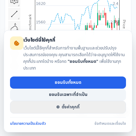
1620
2.4
Benchmark
1560
2.25
Price
เว็บไซต์นี้ใช้คุกกี้
1500
2.1
เว็บไซต์นี้ใช้คุกกี้สำหรับการทำงานพื้นฐานและช่วยปรับปรุง
ประสบการณ์ของคุณ คุณสามารถเลือกได้ว่าจะอนุญาตให้ใช้งาน
1440
1.95
คุกกี้ประเภทใดบ้าง หรือกด
"ยอมรับทั้งหมด"
เพื่อใช้งานทุก
ประเภท
Volume
ยอมรับทั้งหมด
0
1 ก.ค. 2569
ยอมรับเฉพาะที่จำเป็น
ตั้งค่าคุกกี้
1543
1543
2443
2443
2543
2543
นโยบายความเป็นส่วนตัว
ข้อกำหนดและเงื่อนไข