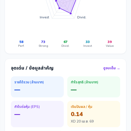
Invest
Divid.
58
73
67
33
39
Perf.
Strong
Divid.
Invest
Value
จุดเด่น / ข้อมูลสำคัญ
ดูงบเต็ม →
รายได้รวม (ล้านบาท)
กำไรสุทธิ (ล้านบาท)
—
—
กำไรต่อหุ้น (EPS)
เงินปันผล / หุ้น
—
0.14
XD 20 เม.ย. 69