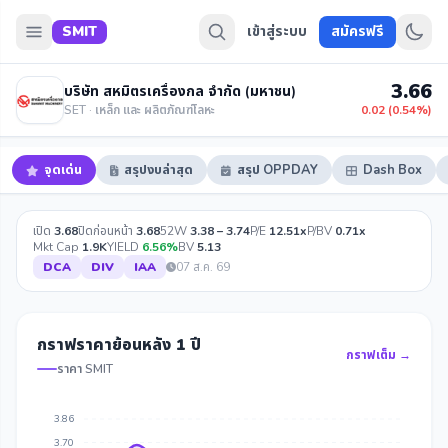
SMIT
เข้าสู่ระบบ
สมัครฟรี
3.66
บริษัท สหมิตรเครื่องกล จำกัด (มหาชน)
SET · เหล็ก และ ผลิตภัณฑ์โลหะ
0.02 (0.54%)
จุดเด่น
สรุปงบล่าสุด
สรุป OPPDAY
Dash Box
เปิด
3.68
ปิดก่อนหน้า
3.68
52W
3.38 – 3.74
P/E
12.51x
P/BV
0.71x
Mkt Cap
1.9K
YIELD
6.56%
BV
5.13
DCA
DIV
IAA
07 ส.ค. 69
กราฟราคาย้อนหลัง 1 ปี
กราฟเต็ม →
ราคา SMIT
3.86
3.70