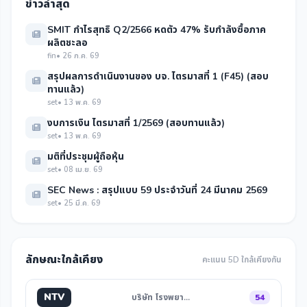
ข่าวล่าสุด
SMIT กำไรสุทธิ Q2/2566 หดตัว 47% รับกำลังซื้อภาค
ผลิตชะลอ
fin
• 26 ก.ค. 69
สรุปผลการดำเนินงานของ บจ. ไตรมาสที่ 1 (F45) (สอบ
ทานแล้ว)
set
• 13 พ.ค. 69
งบการเงิน ไตรมาสที่ 1/2569 (สอบทานแล้ว)
set
• 13 พ.ค. 69
มติที่ประชุมผู้ถือหุ้น
set
• 08 เม.ย. 69
SEC News : สรุปแบบ 59 ประจำวันที่ 24 มีนาคม 2569
set
• 25 มี.ค. 69
ลักษณะใกล้เคียง
คะแนน 5D ใกล้เคียงกัน
NTV
บริษัท โรงพยา…
54